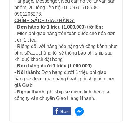
Fanpage/ Messenger. Nếu cần hỗ trợ tư vấn sản
phẩm, vui lòng liên hệ ĐT: 0976 518688 -
0901206273.
CHÍNH SÁCH GIAO HÀNG:
·
Đơn hàng từ 1 triệu (1.000.000) trở lên:
- Miễn phí giao hàng trên toàn quốc cho hóa đơn
trên 1 triệu.
- Riêng đối với hàng hóa nặng và cồng kềnh như
bỉm, sữa,…chúng tôi sẽ thông báo phí ship sau
khi quý khách đặt hàng
·
Đơn hàng dưới 1 triệu (1.000.000)
- Nội thành:
Đơn hàng dưới 1 triệu phí giao
hàng sẽ được giao bằng Grab, phí ship tính theo
giá Grab.
-
Ngoại thành:
phí ship sẽ được tính theo giá
công ty vận chuyển Giao Hàng Nhanh.
Share