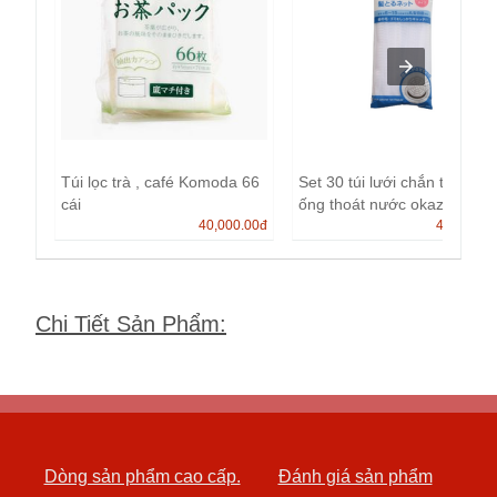
Túi lọc trà , café Komoda 66
Set 30 túi lưới chắn tóc cho
cái
ống thoát nước okazak...
40,000.00
đ
40,000.0
Chi Tiết Sản Phẩm
:
Dòng sản phẩm cao cấp.
Đánh giá sản phẩm