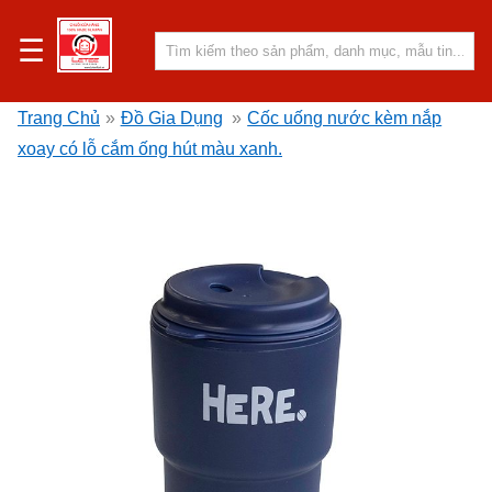
☰
Trang Chủ
»
Đồ Gia Dụng
»
Cốc uống nước kèm nắp
xoay có lỗ cắm ống hút màu xanh.