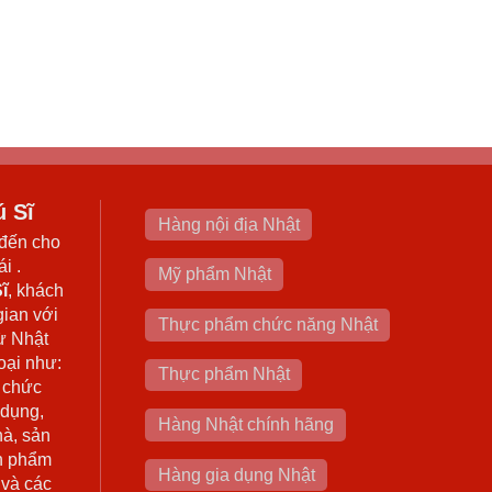
ú Sĩ
Hàng nội địa Nhật
đến cho
i .
Mỹ phẩm Nhật
ĩ
, khách
gian với
Thực phẩm chức năng Nhật
ừ Nhật
oại như:
Thực phẩm Nhật
 chức
 dụng,
Hàng Nhật chính hãng
hà, sản
n phẩm
Hàng gia dụng Nhật
 và các