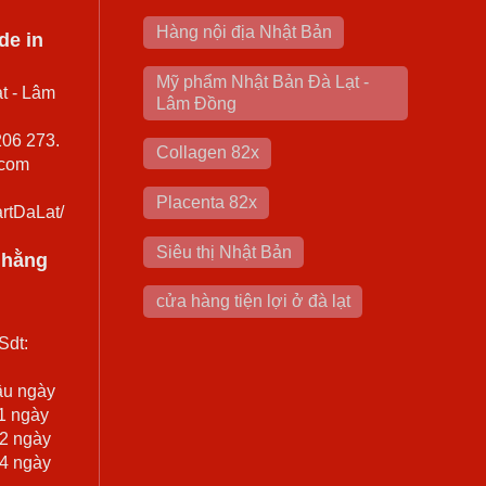
Hàng nội địa Nhật Bản
de in
Mỹ phẩm Nhật Bản Đà Lạt -
t - Lâm
Lâm Đồng
206 273.
Collagen 82x
.com
Placenta 82x
rtDaLat/
Siêu thị Nhật Bản
0 hằng
cửa hàng tiện lợi ở đà lạt
Sdt:
ầu ngày
 1 ngày
 2 ngày
 4 ngày