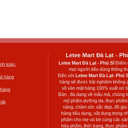
Letee Mart Đà Lạt - Ph
Letee Mart Đà Lạt
- Phú Sĩ
Điểm 
nh toán.
mọi người tiêu dùng thông thá
Đến với
Letee Mart Đà Lạt- Phú S
rả hàng
hàng sẽ được trải nghiệm không 
vô vàn mặt hàng 100% xuất xứ t
 hàng
Bản , đa dạng về mẫu mã, chủng l
mỹ phẩm dưỡng da, thực phẩm
mật
năng, chăm sóc sắc đẹp, đồ gia
hàng tiêu dụng, vật dụng trong n
phẩm cho mẹ và bé cùng các sả
hóa phẩm, thời trang, thực phẩm