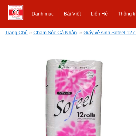
Danh mục
Bài Viết
Liên Hệ
Thông ti
Trang Chủ
»
Chăm Sóc Cá Nhân
»
Giấy vệ sinh Sofeel 12