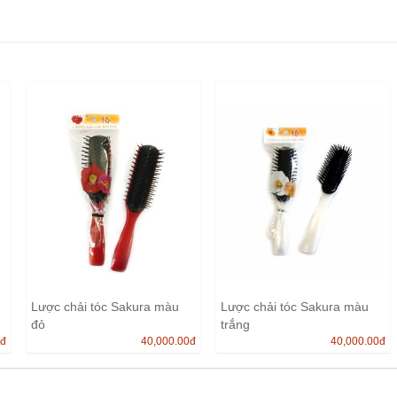
Lược chải tóc Sakura màu
Lược chải tóc Sakura màu
đỏ
trắng
0
đ
40,000.00
đ
40,000.00
đ