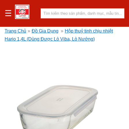
☰
Trang Chủ
»
Đồ Gia Dụng
»
Hộp thuỷ tinh chịu nhiệt
Hario 1,4L (Dùng Được Lò Viba, Lò Nướng)