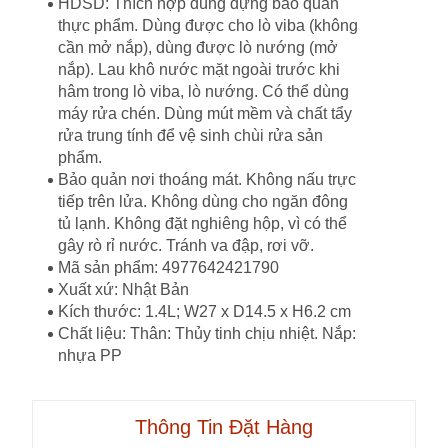
HDSD: Thích hợp dùng đựng bảo quản
thực phẩm. Dùng được cho lò viba (không
cần mở nắp), dùng được lò nướng (mở
nắp). Lau khô nước mặt ngoài trước khi
hâm trong lò viba, lò nướng. Có thể dùng
máy rửa chén. Dùng mút mềm và chất tẩy
rửa trung tính để vệ sinh chùi rửa sản
phẩm.
Bảo quản nơi thoáng mát. Không nấu trực
tiếp trên lửa. Không dùng cho ngăn đông
tủ lạnh. Không đặt nghiêng hộp, vì có thể
gây rò rỉ nước. Tránh va đập, rơi vỡ.
Mã sản phẩm: 4977642421790
Xuất xứ: Nhật Bản
Kích thước: 1.4L; W27 x D14.5 x H6.2 cm
Chất liệu: Thân: Thủy tinh chịu nhiệt. Nắp:
nhựa PP
Thông Tin Đặt Hàng