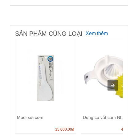
SẢN PHẨM CÙNG LOẠI
Xem thêm
Muôi xới cơm
Dụng cụ vắt cam Nhật bản.
35,000.00
đ
40,000.0