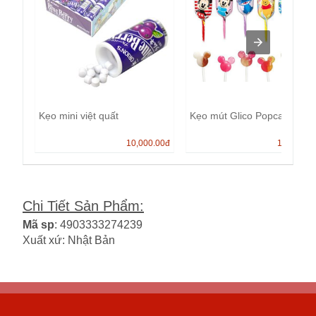
Kẹo mini việt quất
Kẹo mút Glico Popcan
10,000.00
đ
13,000.0
Chi Tiết Sản Phẩm
:
Mã sp
: 4903333274239
Xuất xứ: Nhật Bản