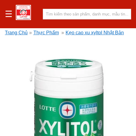
☰
Trang Chủ
»
Thực Phẩm
»
Kẹo cao xu xyltol Nhật Bản