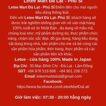
Letee Mart Đà Lạt - Phú Sĩ
Letee Mart Đà Lạt
- Phú Sĩ
Điểm đến cho mọi người
tiêu dùng thông thái .
Đến với
Letee Mart Đà Lạt- Phú Sĩ
, khách hàng sẽ
được trải nghiệm không gian với vô vàn mặt hàng
100% xuất xứ từ Nhật Bản , đa dạng về mẫu mã,
chủng loại như: mỹ phẩm dưỡng da, thực phẩm chức
năng, chăm sóc sắc đẹp, đồ gia dụng, hàng tiêu dụng,
vật dụng trong nhà, sản phẩm cho mẹ và bé cùng các
sản phẩm hóa phẩm, thời trang, thực phẩm và các
sản phẩm tiện ích khác.
Letee - cửa hàng 100% Made in Japan
Địa Chỉ
: 30 Mạc Đĩnh Chi - Đà Lạt - Lâm Đồng
SĐT
: +84 976 518 688 - +84 901 206 273.
Email:
leteemartdalat@gmail.com
Facebook:
https://www.facebook.com/LeteeMartDaLat/
Giờ làm việc: 07:30 - 20:00 hằng ngày