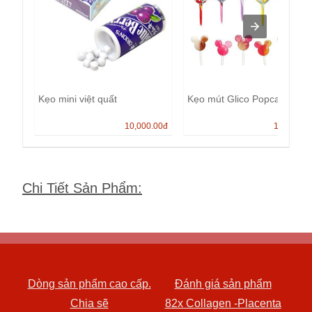
Kẹo mini việt quất
Kẹo mút Glico Popcan
10,000.00
đ
13,000.0
Chi Tiết Sản Phẩm
:
Dòng sản phẩm cao cấp.
Đánh giá sản phẩm
Chia sẽ
82x Collagen -Placenta