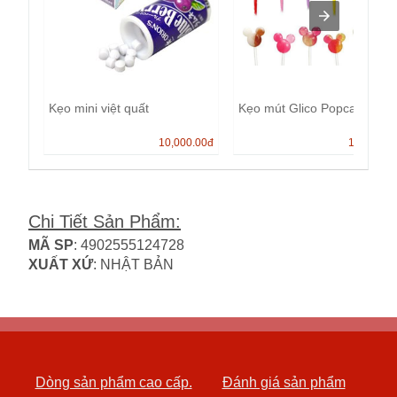
Kẹo mini việt quất
Kẹo mút Glico Popcan
10,000.00
đ
13,000.0
Chi Tiết Sản Phẩm
:
MÃ SP
: 4902555124728
XUẤT XỨ
: NHẬT BẢN
Dòng sản phẩm cao cấp.
Đánh giá sản phẩm