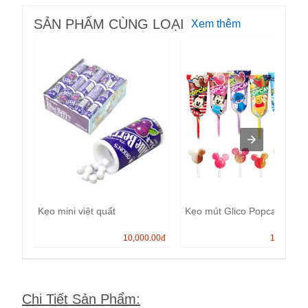
SẢN PHẨM CÙNG LOẠI
Xem thêm
Kẹo mini việt quất
Kẹo mút Glico Popcan
10,000.00
đ
13,000.0
Chi Tiết Sản Phẩm
: