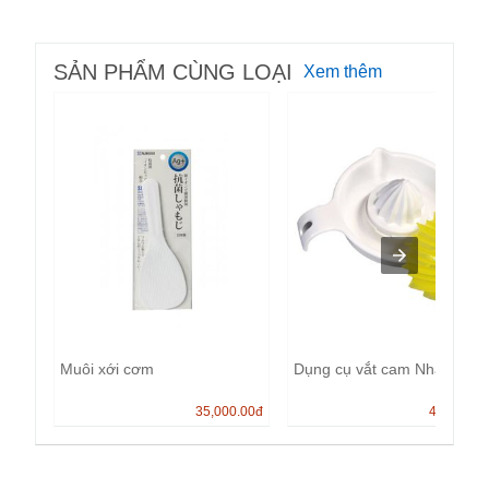
SẢN PHẨM CÙNG LOẠI
Xem thêm
Muôi xới cơm
Dụng cụ vắt cam Nhật bản.
35,000.00
đ
40,000.0