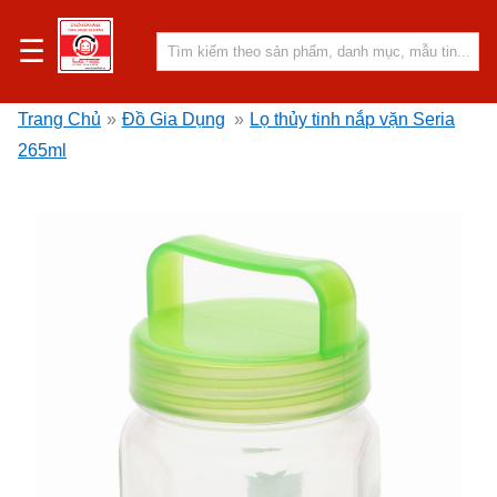
☰
Trang Chủ
»
Đồ Gia Dụng
»
Lọ thủy tinh nắp vặn Seria
265ml