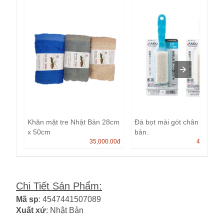
Khăn mặt tre Nhật Bản 28cm
Đá bọt mài gót chân Nhật
x 50cm
bản.
35,000.00
đ
40,000.0
Chi Tiết Sản Phẩm
:
Mã sp
: 4547441507089
Xuất xứ
: Nhật Bản