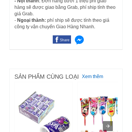
- Nội thành:
Đơn hàng dưới 1 triệu phí giao
hàng sẽ được giao bằng Grab, phí ship tính theo
giá Grab.
-
Ngoại thành:
phí ship sẽ được tính theo giá
công ty vận chuyển Giao Hàng Nhanh.
Share
SẢN PHẨM CÙNG LOẠI
Xem thêm