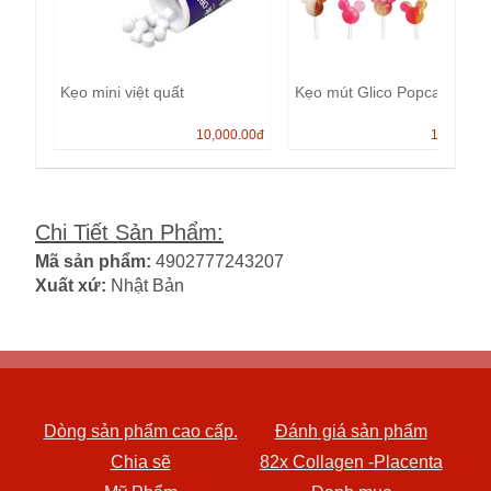
Kẹo mini việt quất
Kẹo mút Glico Popcan
10,000.00
đ
13,000.0
Chi Tiết Sản Phẩm
:
Mã sản phẩm:
4902777243207
Xuất xứ:
Nhật Bản
Dòng sản phẩm cao cấp.
Đánh giá sản phẩm
Chia sẽ
82x Collagen -Placenta