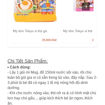
Mỳ tôm Tokyo vị thịt gà.
Mỳ tôm Tokyo vị thịt
35,000.00
đ
25,000.0
Chi Tiết Sản Phẩm
:
Cách dùng:
- Lấy 1 gói mì Mug, đổ 150ml nước sôi vào, rồi cho
toàn bộ gói gia vị có sẵn trong túi vào, đậy nắp. Sau 2-
3 phút là bé đã có ngay 1 tô mỳ nóng hổi đủ dinh
dưỡng.
- Khi cho nước nóng vào, thịt nở ra & có hình mặt chú
lợn hay chú gấu..., giúp kích thích bé ăn ngon, thích
ăn.