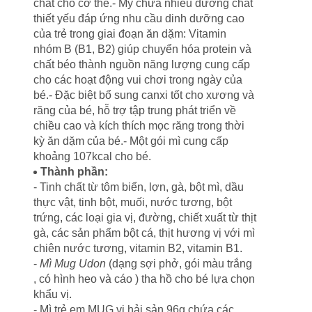
chất cho cơ thể.- Mỳ chứa nhiều dưỡng chất
thiết yếu đáp ứng nhu cầu dinh dưỡng cao
của trẻ trong giai đoạn ăn dặm: Vitamin
nhóm B (B1, B2) giúp chuyển hóa protein và
chất béo thành nguồn năng lượng cung cấp
cho các hoạt động vui chơi trong ngày của
bé.- Đặc biệt bổ sung canxi tốt cho xương và
răng của bé, hỗ trợ tập trung phát triển về
chiều cao và kích thích mọc răng trong thời
kỳ ăn dặm của bé.- Một gói mì cung cấp
khoảng 107kcal cho bé.
Thành phần:
- Tinh chất từ tôm biển, lợn, gà, bột mì, dầu
thực vật, tinh bột, muối, nước tương, bột
trứng, các loại gia vị, đường, chiết xuất từ thịt
gà, các sản phẩm bột cá, thịt hương vị với mì
chiên nước tương, vitamin B2, vitamin B1.
-
Mì Mug Udon
(dạng sợi phở, gói màu trắng
, có hình heo và cáo ) tha hồ cho bé lựa chọn
khẩu vị.
- Mì trẻ em MUG vị hải sản 96g chứa các