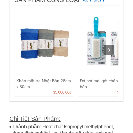
SẢN PHẨM CÙNG LOẠI
Khăn mặt tre Nhật Bản 28cm
Đá bọt mài gót chân Nhật
x 50cm
bản.
35,000.00
đ
40,000.0
Chi Tiết Sản Phẩm
:
Thành phần:
Hoạt chất Isopropyl methylphenol,