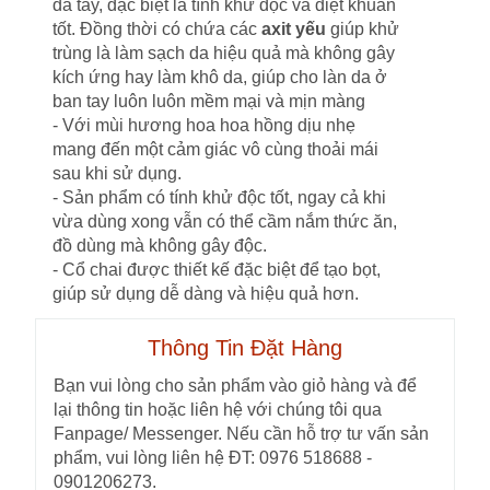
da tay, đặc biệt là tính khử độc và diệt khuẩn
tốt. Đồng thời có chứa các
axit yếu
giúp khử
trùng là làm sạch da hiệu quả mà không gây
kích ứng hay làm khô da, giúp cho làn da ở
ban tay luôn luôn mềm mại và mịn màng
- Với mùi hương hoa hoa hồng dịu nhẹ
mang đến một cảm giác vô cùng thoải mái
sau khi sử dụng.
- Sản phẩm có tính khử độc tốt, ngay cả khi
vừa dùng xong vẫn có thể cầm nắm thức ăn,
đồ dùng mà không gây độc.
- Cổ chai được thiết kế đặc biệt để tạo bọt,
giúp sử dụng dễ dàng và hiệu quả hơn.
Thông Tin Đặt Hàng
Bạn vui lòng cho sản phẩm vào giỏ hàng và để
lại thông tin hoặc liên hệ với chúng tôi qua
Fanpage/ Messenger. Nếu cần hỗ trợ tư vấn sản
phẩm, vui lòng liên hệ ĐT: 0976 518688 -
0901206273.