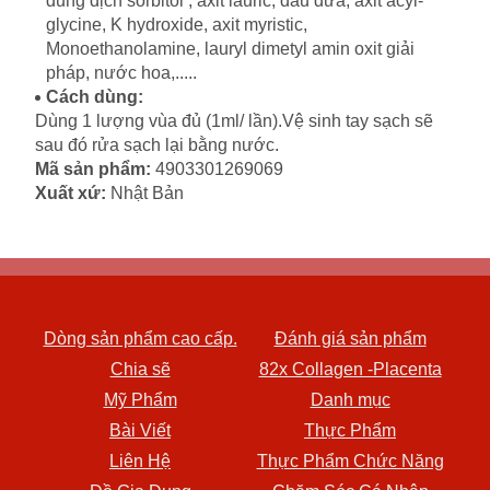
dung dịch sorbitol , axit lauric, dầu dừa, axit acyl-
glycine, K hydroxide, axit myristic,
Monoethanolamine, lauryl dimetyl amin oxit giải
pháp, nước hoa,.....
Cách dùng:
Dùng 1 lượng vùa đủ (1ml/ lần).Vệ sinh tay sạch sẽ
sau đó rửa sạch lại bằng nước.
Mã sản phẩm:
4903301269069
Xuất xứ:
Nhật Bản
Dòng sản phẩm cao cấp.
Đánh giá sản phẩm
Chia sẽ
82x Collagen -Placenta
Mỹ Phẩm
Danh mục
Bài Viết
Thực Phẩm
Liên Hệ
Thực Phẩm Chức Năng