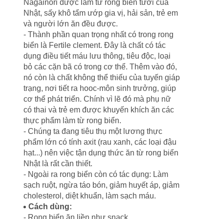
Nagainori được làm từ rong biển tươi của
Nhật, sấy khô tẩm ướp gia vị, hải sản, trẻ em
và người lớn ăn đều được.
- Thành phần quan trọng nhất có trong rong
biển là Fertile clement. Đây là chất có tác
dụng điều tiết máu lưu thông, tiêu độc, loại
bỏ các cặn bã có trong cơ thể. Thêm vào đó,
nó còn là chất không thể thiếu của tuyến giáp
trạng, nơi tiết ra hooc-môn sinh trưởng, giúp
cơ thể phát triển. Chính vì lẽ đó mà phụ nữ
có thai và trẻ em được khuyến khích ăn các
thực phẩm làm từ rong biển.
- Chúng ta đang tiêu thụ một lương thực
phẩm lớn có tính axit (rau xanh, các loại đậu
hạt...) nên việc tận dụng thức ăn từ rong biển
Nhật là rất cần thiết.
- Ngoài ra rong biển còn có tác dụng: Làm
sạch ruột, ngừa táo bón, giảm huyết áp, giảm
cholesterol, diệt khuẩn, làm sạch máu.
Cách dùng:
- Rong biển ăn liền như snack.