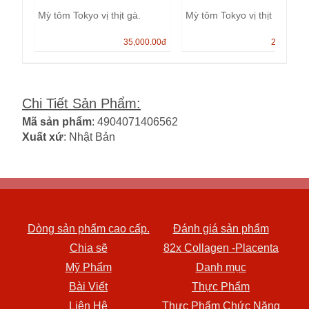
Mỳ tôm Tokyo vị thịt gà.
Mỳ tôm Tokyo vị thịt
35,000.00
đ
25,000.0
Chi Tiết Sản Phẩm
:
Mã sản phẩm
: 4904071406562
Xuất xứ
: Nhật Bản
Dòng sản phẩm cao cấp.
Đánh giá sản phẩm
Chia sẽ
82x Collagen -Placenta
Mỹ Phẩm
Danh mục
Bài Viết
Thực Phẩm
Liên Hệ
Thực Phẩm Chức Năng