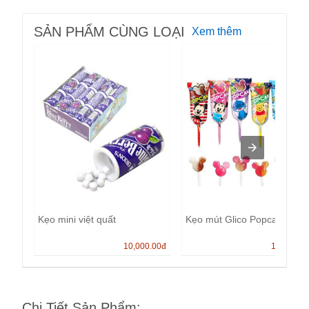
SẢN PHẨM CÙNG LOẠI
Xem thêm
Kẹo mini việt quất
Kẹo mút Glico Popcan
10,000.00
đ
13,000.0
Chi Tiết Sản Phẩm
: