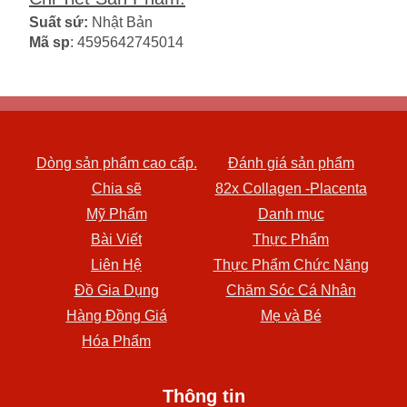
Suất sứ:
Nhật Bản
Mã sp
: 4595642745014
Dòng sản phẩm cao cấp.
Đánh giá sản phẩm
Chia sẽ
82x Collagen -Placenta
Mỹ Phẩm
Danh mục
Bài Viết
Thực Phẩm
Liên Hệ
Thực Phẩm Chức Năng
Đồ Gia Dụng
Chăm Sóc Cá Nhân
Hàng Đồng Giá
Mẹ và Bé
Hóa Phẩm
Thông tin