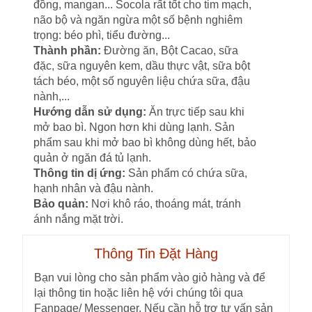
đồng, mangan... Socola rất tốt cho tim mạch,
não bộ và ngăn ngừa một số bệnh nghiêm
trọng: béo phì, tiểu đường...
Thành phần:
Đường ăn, Bột Cacao, sữa
đặc, sữa nguyên kem, dầu thực vật, sữa bột
tách béo, một số nguyên liệu chứa sữa, đậu
nành,...
Hướng dẫn sử dụng:
Ăn trực tiếp sau khi
mở bao bì. Ngon hơn khi dùng lạnh. Sản
phẩm sau khi mở bao bì không dùng hết, bảo
quản ở ngăn đá tủ lạnh.
Thông tin dị ứng:
Sản phẩm có chứa sữa,
hạnh nhân và đậu nành.
Bảo quản:
Nơi khô ráo, thoáng mát, tránh
ánh nắng mặt trời.
Thông Tin Đặt Hàng
Bạn vui lòng cho sản phẩm vào giỏ hàng và để
lại thông tin hoặc liên hệ với chúng tôi qua
Fanpage/ Messenger. Nếu cần hỗ trợ tư vấn sản