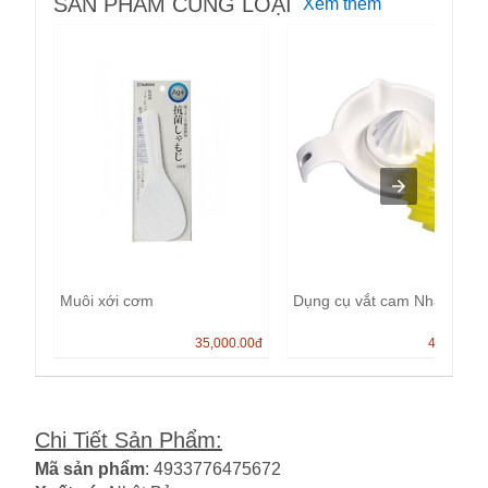
SẢN PHẨM CÙNG LOẠI
Xem thêm
Muôi xới cơm
Dụng cụ vắt cam Nhật bản.
35,000.00
đ
40,000.0
Chi Tiết Sản Phẩm
:
Mã sản phẩm
: 4933776475672