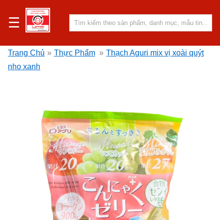
☰
Trang Chủ
»
Thực Phẩm
»
Thạch Aguri mix vị xoài quýt
nho xanh