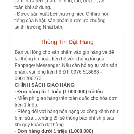
cam, dưa lưới, đào, lê, nho, táo, dứa...., an
toàn khi sử dụng.
- Được sản xuất bởi thương hiệu Orihiro nổi
tiếng của Nhật, sản phẩm được ưa chuộng
tại thị trường Nhật bản.
Thông Tin Đặt Hàng
Bạn vui lòng cho sản phẩm vào giỏ hàng và để
lại thông tin hoặc liên hệ với chúng tôi qua
Fanpage/ Messenger. Nếu cần hỗ trợ tư vấn sản
phẩm, vui lòng liên hệ ĐT: 0976 518688 -
0901206273.
CHÍNH SÁCH GIAO HÀNG:
·
Đơn hàng từ 1 triệu (1.000.000) trở lên:
- Miễn phí giao hàng trên toàn quốc cho hóa đơn
trên 1 triệu.
- Riêng đối với hàng hóa nặng và cồng kềnh như
bỉm, sữa,…chúng tôi sẽ thông báo phí ship sau
khi quý khách đặt hàng
·
Đơn hàng dưới 1 triệu (1.000.000)