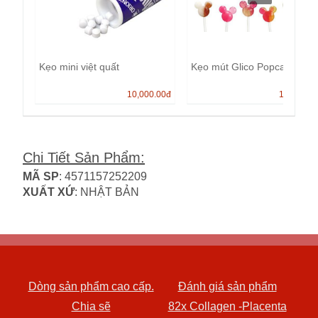
Kẹo mini việt quất
Kẹo mút Glico Popcan
10,000.00
đ
13,000.0
Chi Tiết Sản Phẩm
:
MÃ SP
: 4571157252209
XUẤT XỨ
: NHẬT BẢN
Dòng sản phẩm cao cấp.
Đánh giá sản phẩm
Chia sẽ
82x Collagen -Placenta