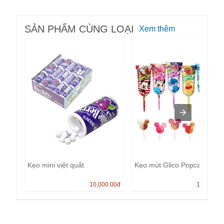
SẢN PHẨM CÙNG LOẠI
Xem thêm
Kẹo mini việt quất
Kẹo mút Glico Popcan
10,000.00
đ
13,000.0