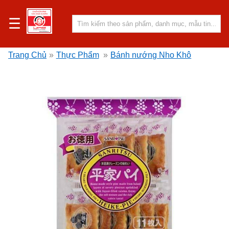
☰
Trang Chủ
»
Thực Phẩm
»
Bánh nướng Nho Khô