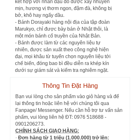
kết hợp với nhân đậu đỏ được xay nhuyễn
mịn, hương vị thơm ngon, đậm đà, không bị
bở, khô hay ngấy dầu.
- Bánh Dorayaki hàng nội địa của tập đoàn
Marukyo, chỉ được bày bán ở Nhật thôi, là
một món bánh cổ truyền của Nhật Bản.
- Bánh được làm từ các nguyên liệu tự
nhiên, được sản xuất theo công nghệ hiện
đại, mọi khâu từ tuyển chọn nguyên liệu tới
chế biến, đóng bao bì đều diễn ra khép kín
dưới sự giám sát và kiểm tra nghiêm ngặt.
Thông Tin Đặt Hàng
Bạn vui lòng cho sản phẩm vào giỏ hàng và để
lại thông tin hoặc liên hệ với chúng tôi qua
Fanpage/ Messenger. Nếu cần hỗ trợ tư vấn sản
phẩm, vui lòng liên hệ ĐT: 0976 518688 -
0901206273.
CHÍNH SÁCH GIAO HÀNG:
·
Đơn hàng từ 1 triệu (1.000.000) trở lên: