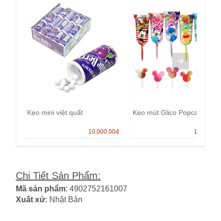
Kẹo mini việt quất
Kẹo mút Glico Popcan
10,000.00
đ
13,000.0
Chi Tiết Sản Phẩm
:
Mã sản phẩm
: 4902752161007
Xuất xứ
: Nhật Bản