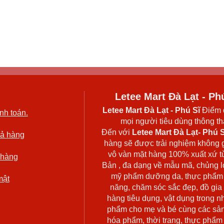
Letee Mart Đà Lạt - Ph
Letee Mart Đà Lạt
- Phú Sĩ
Điểm 
nh toán.
mọi người tiêu dùng thông thá
Đến với
Letee Mart Đà Lạt- Phú S
rả hàng
hàng sẽ được trải nghiệm không 
vô vàn mặt hàng 100% xuất xứ t
 hàng
Bản , đa dạng về mẫu mã, chủng l
mỹ phẩm dưỡng da, thực phẩm
mật
năng, chăm sóc sắc đẹp, đồ gia
hàng tiêu dụng, vật dụng trong n
phẩm cho mẹ và bé cùng các sả
hóa phẩm, thời trang, thực phẩm