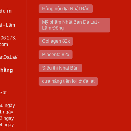
Hàng nội địa Nhật Bản
de in
Mỹ phẩm Nhật Bản Đà Lạt -
t - Lâm
Lâm Đồng
206 273.
Collagen 82x
.com
Placenta 82x
rtDaLat/
Siêu thị Nhật Bản
0 hằng
cửa hàng tiện lợi ở đà lạt
Sdt:
ầu ngày
 1 ngày
 2 ngày
 4 ngày