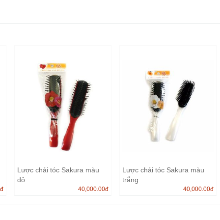
Lược chải tóc Sakura màu
Lược chải tóc Sakura màu
đỏ
trắng
0
đ
40,000.00
đ
40,000.00
đ