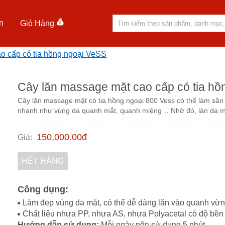
n
Giỏ Hàng
o cấp có tia hồng ngoại VeSS
Cây lăn massage mặt cao cấp có tia hồ
Cây lăn massage mặt có tia hồng ngoại 800 Vess có thể làm săn
nhanh như vùng da quanh mắt, quanh miệng… Nhờ đó, làn da m
150,000.00
đ
Giá
:
HẾT HÀNG
Công dụng:
Làm đẹp vùng da mặt, có thể dễ dàng lăn vào quanh vừn
Chất liệu nhựa PP, nhựa AS, nhựa Polyacetal có độ bền 
Hướng dẫn sử dụng:
Mỗi ngày nên sử dụng 5 phút