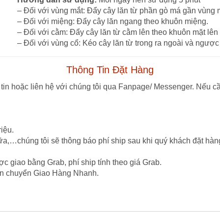
– Đối với vùng mắt: Đẩy cây lăn từ phần gò má gần vùng 
– Đối với miệng: Đẩy cây lăn ngang theo khuôn miệng.
– Đối với cằm: Đẩy cây lăn từ cằm lên theo khuôn mặt lên 
– Đối với vùng cổ: Kéo cây lăn từ trong ra ngoài và ngược 
Thông Tin Đặt Hàng
tin hoặc liên hệ với chúng tôi qua Fanpage/ Messenger. Nếu cầ
iệu.
ữa,…chúng tôi sẽ thông báo phí ship sau khi quý khách đặt hàn
c giao bằng Grab, phí ship tính theo giá Grab.
vận chuyển Giao Hàng Nhanh.