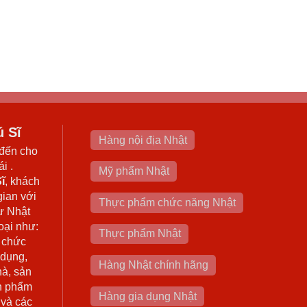
ú Sĩ
Hàng nội địa Nhật
đến cho
i .
Mỹ phẩm Nhật
ĩ
, khách
gian với
Thực phẩm chức năng Nhật
ừ Nhật
oại như:
Thực phẩm Nhật
 chức
 dụng,
Hàng Nhật chính hãng
hà, sản
n phẩm
Hàng gia dụng Nhật
 và các