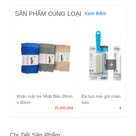
SẢN PHẨM CÙNG LOẠI
Xem thêm
Khăn mặt tre Nhật Bản 28cm
Đá bọt mài gót chân Nhật
x 50cm
bản.
35,000.00
đ
40,000.0
Chi Tiết Sản Phẩm
: