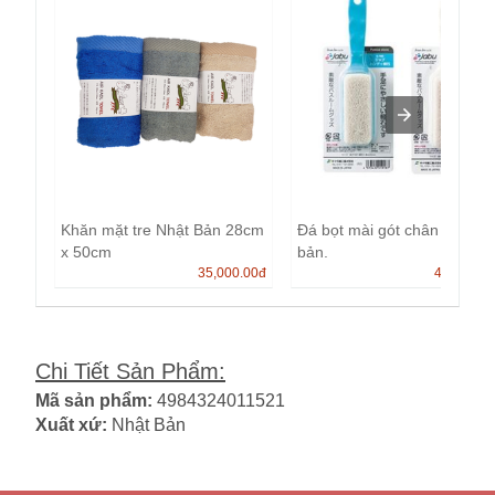
Khăn mặt tre Nhật Bản 28cm
Đá bọt mài gót chân Nhật
x 50cm
bản.
35,000.00
đ
40,000.0
Chi Tiết Sản Phẩm
:
Mã sản phẩm:
4984324011521
Xuất xứ:
Nhật Bản