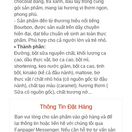
chocolat đắng, trà xanh, dâu tây trong cùng
gói sản phẩm, mang lại hương vị thơm ngon,
phong phú.
- Sản phẩm đến từ thương hiệu nổi tiếng
Bourbon, được sản xuất trên dây chuyền
hiện đại, đạt tiêu chuẩn vệ sinh an toàn thực
phẩm. Phù hợp cho cả người lớn và trẻ nhỏ.
Thành phần:
Đường, bột sữa nguyên chất, khối lượng ca
cao, dầu thực vật, bơ ca cao, bột mì,
shortening, kẹo nước giảm, bột ca cao, tinh
bột, kinako (kể cả đậu nành), maltose, bơ
thực vật / chất nhũ hóa (có nguồn gốc từ đậu
nành), chất tạo màu (caramel), hương thơm (
Sữa có nguồn gốc), chất trương nở...
Thông Tin Đặt Hàng
Bạn vui lòng cho sản phẩm vào giỏ hàng và để
lại thông tin hoặc liên hệ với chúng tôi qua
Fanpage/ Messenger. Nếu cần hỗ trợ tư vấn sản