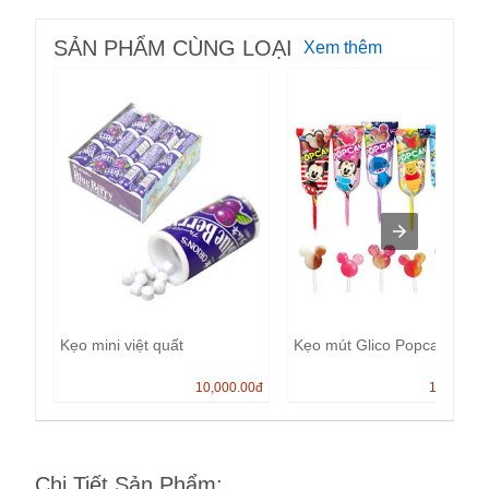
SẢN PHẨM CÙNG LOẠI
Xem thêm
Kẹo mini việt quất
Kẹo mút Glico Popcan
10,000.00
đ
13,000.0
Chi Tiết Sản Phẩm
: