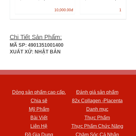
10,000.00
đ
13,000.0
Chi Tiết Sản Phẩm
:
MÃ SP: 4901351001400
XUẤT XỨ: NHẬT BẢN
Dòng sản phẩm cao cấp.
Đánh giá sản phẩm
Chia sẽ
82x Collagen -Placenta
Mỹ Phẩm
Danh mục
Bài Viết
Thực Phẩm
Liên Hệ
Thực Phẩm Chức Năng
Đồ Gia Dụng
Chăm Sóc Cá Nhân