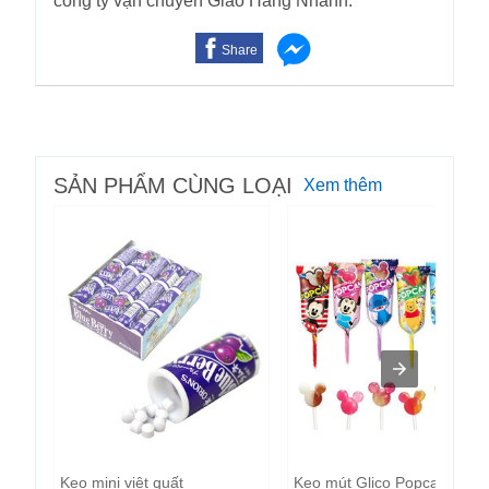
công ty vận chuyển Giao Hàng Nhanh.
Share
SẢN PHẨM CÙNG LOẠI
Xem thêm
Kẹo mini việt quất
Kẹo mút Glico Popcan