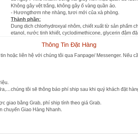
Không gây vệt trắng, không gây ố vàng quần áo.
- Hươngthơm nhẹ nhàng, tươi mới của xà phòng.
Thành phần:
Dung dịch chlorhydroxyal nhôm, chiết xuất từ ​​sản phẩm c
etanol, nước tinh khiết, cyclodimethicone, glycerin đậm đặ
Thông Tin Đặt Hàng
tin hoặc liên hệ với chúng tôi qua Fanpage/ Messenger. Nếu cầ
iệu.
ữa,…chúng tôi sẽ thông báo phí ship sau khi quý khách đặt hàn
c giao bằng Grab, phí ship tính theo giá Grab.
vận chuyển Giao Hàng Nhanh.