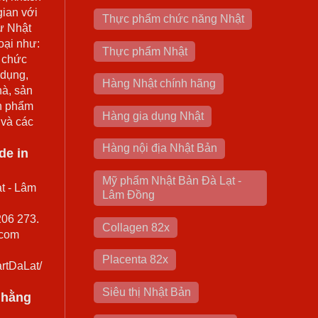
gian với
Thực phẩm chức năng Nhật
ừ Nhật
oại như:
Thực phẩm Nhật
 chức
 dụng,
Hàng Nhật chính hãng
hà, sản
n phẩm
Hàng gia dụng Nhật
 và các
Hàng nội địa Nhật Bản
de in
Mỹ phẩm Nhật Bản Đà Lạt -
t - Lâm
Lâm Đồng
206 273.
Collagen 82x
.com
Placenta 82x
rtDaLat/
Siêu thị Nhật Bản
0 hằng