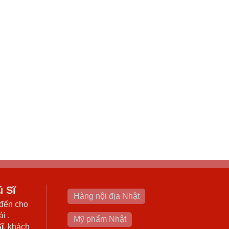
ú Sĩ
Hàng nội địa Nhật
đến cho
i .
Mỹ phẩm Nhật
ĩ
, khách