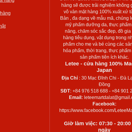
rả hàng
hàng sẽ được trải nghiệm không 
vô vàn mặt hàng 100% xuất xứ t
 hàng
Bản , đa dạng về mẫu mã, chủng l
mỹ phẩm dưỡng da, thực phẩm
mật
năng, chăm sóc sắc đẹp, đồ gia
hàng tiêu dụng, vật dụng trong n
phẩm cho mẹ và bé cùng các sả
hóa phẩm, thời trang, thực phẩm
sản phẩm tiện ích khác.
Letee - cửa hàng 100% Ma
Japan
Địa Chỉ
: 30 Mạc Đĩnh Chi - Đà Lạ
Đồng
SĐT
: +84 976 518 688 - +84 901 
Email:
leteemartdalat@gmail
Facebook:
https://www.facebook.com/LeteeMa
Giờ làm việc: 07:30 - 20:0
ngày