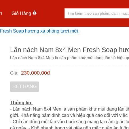
n
Giỏ Hàng
Fresh Soap hương xà phòng tươi mới.
Lăn nách Nam 8x4 Men Fresh Soap hươ
Lăn nách Nam 8x4 Men là sản phẩm khử mùi dạng lăn có hiệu qu
230,000.00
đ
Giá
:
HẾT HÀNG
T
hông tin:
- Lăn nách Nam 8x4 Men là sản phẩm khử mùi dạng lăn tiế
giới. Khả năng bám dính cao và hiệu quả cao đối với việc
- Chỉ cần dùng một lần vào buổi sáng mang lại cảm giác t
cả ngày .- Khô nhanh trong vài giây nên mặc quần áo luôn