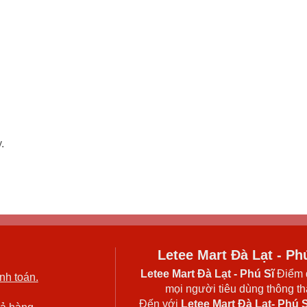
.
.
Letee Mart Đà Lạt - Ph
Letee Mart Đà Lạt
- Phú Sĩ
Điểm 
nh toán.
mọi người tiêu dùng thông thá
Đến với
Letee Mart Đà Lạt- Phú S