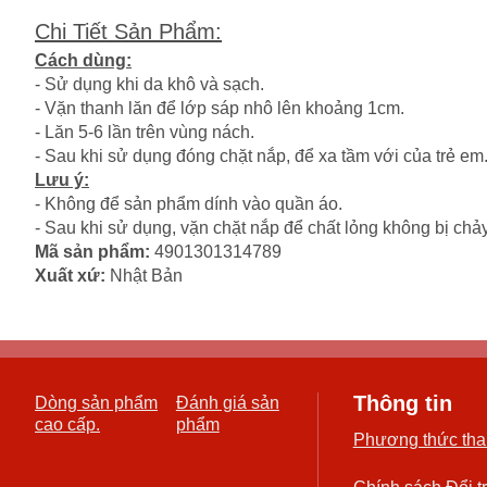
Chi Tiết Sản Phẩm
:
Cách dùng:
- Sử dụng khi da khô và sạch.
- Vặn thanh lăn để lớp sáp nhô lên khoảng 1cm.
- Lăn 5-6 lần trên vùng nách.
- Sau khi sử dụng đóng chặt nắp, để xa tầm với của trẻ em
Lưu ý:
- Không để sản phẩm dính vào quần áo.
- Sau khi sử dụng, vặn chặt nắp để chất lỏng không bị chảy
Mã sản phẩm:
4901301314789
Xuất xứ:
Nhật Bản
Thông tin
Dòng sản phẩm
Đánh giá sản
cao cấp.
phẩm
Phương thức tha