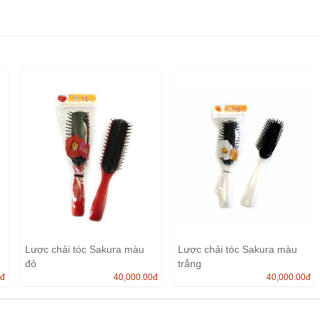
Lược chải tóc Sakura màu
Lược chải tóc Sakura màu
đỏ
trắng
0
đ
40,000.00
đ
40,000.00
đ