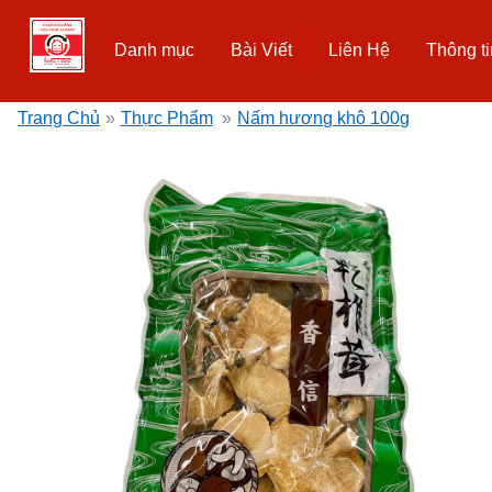
Danh mục
Bài Viết
Liên Hệ
Thông ti
Trang Chủ
»
Thực Phẩm
»
Nấm hương khô 100g