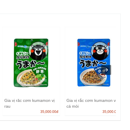
Gia vị răc cơm kumamon vị
Gia vị rắc cơm kumamon vị
rau
cá mòi
35,000.00
đ
35,000.00
đ