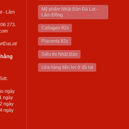
Mỹ phẩm Nhật Bản Đà Lạt -
t - Lâm
Lâm Đồng
206 273.
Collagen 82x
.com
Placenta 82x
rtDaLat/
Siêu thị Nhật Bản
0 hằng
cửa hàng tiện lợi ở đà lạt
Sdt:
ầu ngày
 1 ngày
 2 ngày
 4 ngày