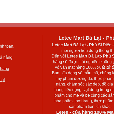
Letee Mart Đà Lạt - Ph
Letee Mart Đà Lạt
- Phú Sĩ
Điểm 
nh toán.
mọi người tiêu dùng thông thá
Đến với
Letee Mart Đà Lạt- Phú S
rả hàng
hàng sẽ được trải nghiệm không 
vô vàn mặt hàng 100% xuất xứ t
 hàng
Bản , đa dạng về mẫu mã, chủng l
mỹ phẩm dưỡng da, thực phẩm
mật
năng, chăm sóc sắc đẹp, đồ gia
hàng tiêu dụng, vật dụng trong n
phẩm cho mẹ và bé cùng các sả
hóa phẩm, thời trang, thực phẩm
sản phẩm tiện ích khác.
Letee - cửa hàng 100% Ma