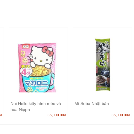
Nui Hello kitty hình mèo và
Mì Soba Nhật bản.
hoa Nippn
0
đ
35,000.00
đ
35,000.00
đ