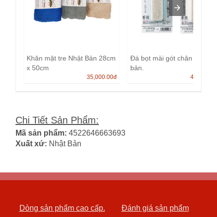
Khăn mặt tre Nhật Bản 28cm
Đá bọt mài gót chân Nhật
x 50cm
bản.
35,000.00
đ
40,000.0
Chi Tiết Sản Phẩm
:
Mã sản phẩm:
4522646663693
Xuất xứ:
Nhật Bản
Dòng sản phẩm cao cấp.
Đánh giá sản phẩm