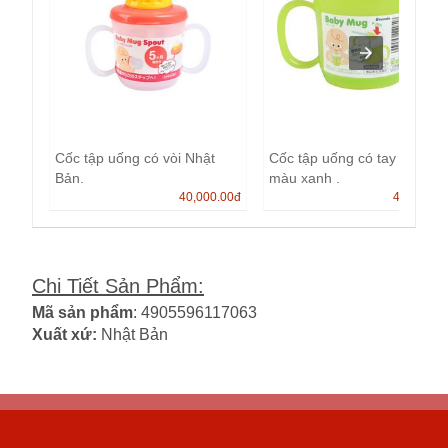
Cốc tập uống có vòi Nhật
Cốc tập uống có tay cầm
Bản.
màu xanh .
40,000.00
đ
40,000.0
Chi Tiết Sản Phẩm
:
Mã sản phẩm
: 4905596117063
Xuất xứ:
Nhật Bản