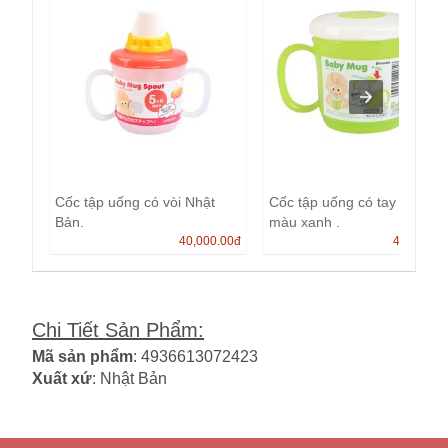
Cốc tập uống có vòi Nhật
Cốc tập uống có tay cầm
Bản.
màu xanh .
40,000.00
đ
40,000.0
Chi Tiết Sản Phẩm
:
Mã sản phẩm
: 4936613072423
Xuất xứ
: Nhật Bản