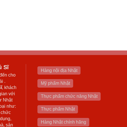
ú Sĩ
Hàng nội địa Nhật
đến cho
i .
Mỹ phẩm Nhật
ĩ
, khách
gian với
Thực phẩm chức năng Nhật
ừ Nhật
oại như:
Thực phẩm Nhật
 chức
 dụng,
Hàng Nhật chính hãng
hà, sản