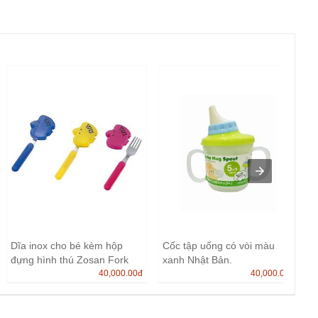
Dĩa inox cho bé kèm hộp
Cốc tập uống có vòi màu
đựng hình thú Zosan Fork
xanh Nhật Bản.
N...
40,000.00
đ
40,000.00
đ