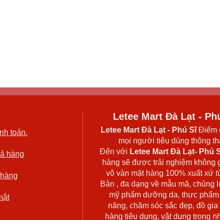
Letee Mart Đà Lạt - Ph
Letee Mart Đà Lạt
- Phú Sĩ
Điểm 
nh toán.
mọi người tiêu dùng thông thá
Đến với
Letee Mart Đà Lạt- Phú S
rả hàng
hàng sẽ được trải nghiệm không 
vô vàn mặt hàng 100% xuất xứ t
 hàng
Bản , đa dạng về mẫu mã, chủng l
mỹ phẩm dưỡng da, thực phẩm
mật
năng, chăm sóc sắc đẹp, đồ gia
hàng tiêu dụng, vật dụng trong n