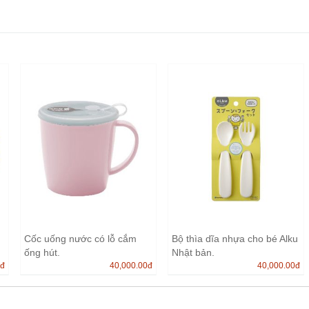
Cốc uống nước có lỗ cắm
Bộ thìa dĩa nhựa cho bé Alku
ống hút.
Nhật bản.
0
đ
40,000.00
đ
40,000.00
đ