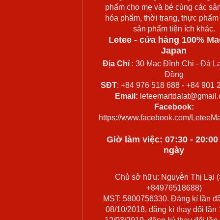
phẩm cho mẹ và bé cùng các sả
hóa phẩm, thời trang, thực phẩm
sản phẩm tiện ích khác.
Letee - cửa hàng 100% Ma
Japan
Địa Chỉ
: 30 Mạc Đĩnh Chi - Đà Lạ
Đồng
SĐT
: +84 976 518 688 - +84 901 
Email:
leteemartdalat@gmail
Facebook:
https://www.facebook.com/LeteeMa
Giờ làm việc: 07:30 - 20:0
ngày
Chủ sở hữu: Nguyễn Thị Lại (
+84976518688)
MST: 5800756330. Đăng kí lần đ
08/10/2018, đăng kí thay đổi lần