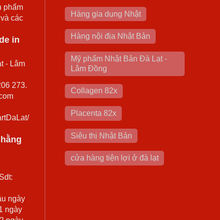
n phẩm
Hàng gia dụng Nhật
 và các
Hàng nội địa Nhật Bản
de in
Mỹ phẩm Nhật Bản Đà Lạt -
t - Lâm
Lâm Đồng
206 273.
Collagen 82x
.com
Placenta 82x
rtDaLat/
Siêu thị Nhật Bản
0 hằng
cửa hàng tiện lợi ở đà lạt
Sdt:
ầu ngày
 1 ngày