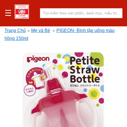
☰
Trang Chủ
»
Mẹ và Bé
»
PIGEON- Bình tập uống màu
hồng 150ml