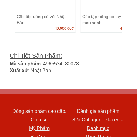
Cốc tập uống có vòi Nhật
Cốc tập uống có tay cầm
Bản.
màu xanh .
40,000.00
đ
40,000.0
Chi Tiết Sản Phẩm
:
Mã sản phẩm
: 4965534180078
Xuất xứ
: Nhật Bản
Dòng sản phẩm cao cấp.
Đánh giá sản phẩm
Chia sẽ
82x Collagen -Placenta
Mỹ Phẩm
Danh mục
Bài Viết
Thực Phẩm