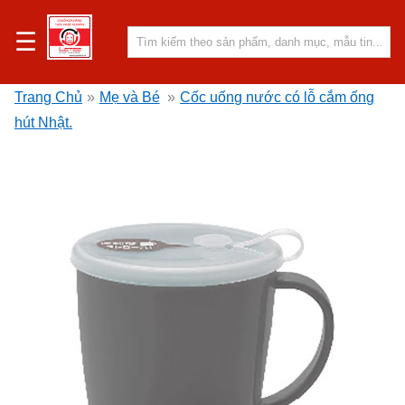
☰
Trang Chủ
»
Mẹ và Bé
»
Cốc uống nước có lỗ cắm ống
hút Nhật.