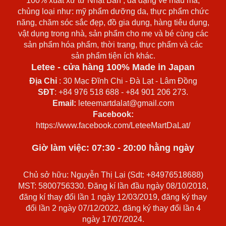
100% xuất xứ từ Nhật Bản , đa dạng về mẫu mã,
chủng loại như: mỹ phẩm dưỡng da, thực phẩm chức
năng, chăm sóc sắc đẹp, đồ gia dụng, hàng tiêu dụng,
vật dụng trong nhà, sản phẩm cho mẹ và bé cùng các
sản phẩm hóa phẩm, thời trang, thực phẩm và các
sản phẩm tiện ích khác.
Letee - cửa hàng 100% Made in Japan
Địa Chỉ
: 30 Mạc Đĩnh Chi - Đà Lạt - Lâm Đồng
SĐT
: +84 976 518 688 - +84 901 206 273.
Email:
leteemartdalat@gmail.com
Facebook:
https://www.facebook.com/LeteeMartDaLat/
Giờ làm việc: 07:30 - 20:00 hằng ngày
Chủ sở hữu: Nguyễn Thị Lại (Sdt: +84976518688)
MST: 5800756330. Đăng kí lần đầu ngày 08/10/2018,
đăng kí thay đổi lần 1 ngày 12/03/2019, đăng ký thay
đổi lần 2 ngày 07/12/2022, đăng ký thay đổi lần 4
ngày 17/07/2024.