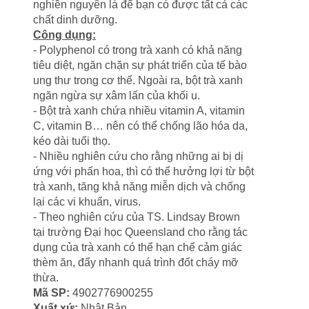
nghiền nguyên lá để bạn có được tất cả các
chất dinh dưỡng.
Công dụng:
- Polyphenol có trong trà xanh có khả năng
tiêu diệt, ngăn chặn sự phát triển của tế bào
ung thư trong cơ thể. Ngoài ra, bột trà xanh
ngăn ngừa sự xâm lấn của khối u.
- Bột trà xanh chứa nhiều vitamin A, vitamin
C, vitamin B… nên có thể chống lão hóa da,
kéo dài tuổi thọ.
- Nhiều nghiên cứu cho rằng những ai bị dị
ứng với phấn hoa, thì có thể hưởng lợi từ bột
trà xanh, tăng khả năng miễn dịch và chống
lại các vi khuẩn, virus.
- Theo nghiên cứu của TS. Lindsay Brown
tại trường Đại học Queensland cho rằng tác
dụng của trà xanh có thể hạn chế cảm giác
thèm ăn, đẩy nhanh quá trình đốt cháy mỡ
thừa.
Mã SP:
4902776900255
Xuất xứ:
Nhật Bản