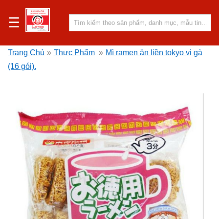
☰
Trang Chủ
»
Thực Phẩm
»
Mì ramen ăn liền tokyo vị gà
(16 gói).