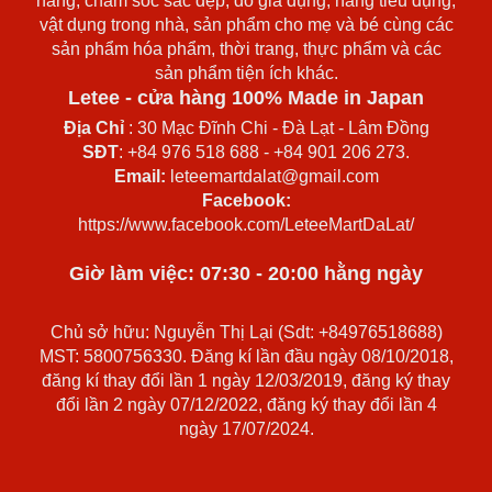
năng, chăm sóc sắc đẹp, đồ gia dụng, hàng tiêu dụng,
vật dụng trong nhà, sản phẩm cho mẹ và bé cùng các
sản phẩm hóa phẩm, thời trang, thực phẩm và các
sản phẩm tiện ích khác.
Letee - cửa hàng 100% Made in Japan
Địa Chỉ
: 30 Mạc Đĩnh Chi - Đà Lạt - Lâm Đồng
SĐT
: +84 976 518 688 - +84 901 206 273.
Email:
leteemartdalat@gmail.com
Facebook:
https://www.facebook.com/LeteeMartDaLat/
Giờ làm việc: 07:30 - 20:00 hằng ngày
Chủ sở hữu: Nguyễn Thị Lại (Sdt: +84976518688)
MST: 5800756330. Đăng kí lần đầu ngày 08/10/2018,
đăng kí thay đổi lần 1 ngày 12/03/2019, đăng ký thay
đổi lần 2 ngày 07/12/2022, đăng ký thay đổi lần 4
ngày 17/07/2024.