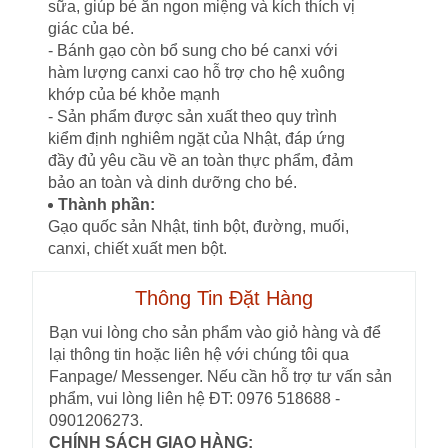
sữa, giúp bé ăn ngon miệng và kích thích vị
giác của bé.
- Bánh gạo còn bổ sung cho bé canxi với
hàm lượng canxi cao hỗ trợ cho hệ xuông
khớp của bé khỏe mạnh
- Sản phẩm được sản xuất theo quy trình
kiểm định nghiêm ngặt của Nhật, đáp ứng
đầy đủ yêu cầu về an toàn thực phẩm, đảm
bảo an toàn và dinh dưỡng cho bé.
Thành phần:
Gạo quốc sản Nhật, tinh bột, đường, muối,
canxi, chiết xuất men bột.
Thông Tin Đặt Hàng
Bạn vui lòng cho sản phẩm vào giỏ hàng và để
lại thông tin hoặc liên hệ với chúng tôi qua
Fanpage/ Messenger. Nếu cần hỗ trợ tư vấn sản
phẩm, vui lòng liên hệ ĐT: 0976 518688 -
0901206273.
CHÍNH SÁCH GIAO HÀNG: