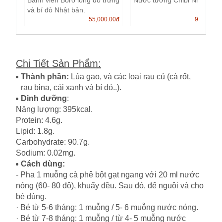
Bánh viên Boro lòng đỏ trứng
Nước tương Chibi Nhật Bản
và bí đỏ Nhật bản.
55,000.00
đ
99,000.0
Chi Tiết Sản Phẩm
:
Thành phần:
Lúa gạo, và các loại rau củ (cà rốt,
rau bina, cải xanh và bí đỏ..).
Dinh dưỡng
:
Năng lượng: 395kcal.
Protein: 4.6g.
Lipid: 1.8g.
Carbohydrate: 90.7g.
Sodium: 0.02mg.
Cách dùng:
- Pha 1 muỗng cà phê bột gạt ngang với 20 ml nước
nóng (60- 80 độ), khuấy đều. Sau đó, để nguội và cho
bé dùng.
· Bé từ 5-6 tháng: 1 muỗng / 5- 6 muỗng nước nóng.
· Bé từ 7-8 tháng: 1 muỗng / từ 4- 5 muỗng nước