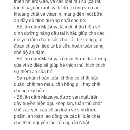
thiên nhiên: Gạo, và các loại rau củ (cà rốt,
rau bina, cải xanh và bí đỏ..) cùng với các
khoáng chất và vitamin, mang đến một bữa
ăn đầy đủ dinh dưỡng nhất cho bé.
- Bột ăn dặm Matsuya là một nhãn hiệu về
dinh dưỡng hàng đầu tại Nhật, giúp cho các
mẹ yên tâm chăm sóc cho các bé trong giai
đoạn chuyển tiếp từ bú sữa hoàn toàn sang
chế độ ăn dặm.
- Bột ăn dặm Matsuya có mùi thơm đặc trưng
của vị sò điệp sẽ giúp bé thích thú, kích thích
sự thèm ăn của bé.
- Sản phẩm hoàn toàn không có chất bảo
quản, chất tạo màu, cân bằng pH hay chất
chống oxy hóa.
- Bột ăn dặm Matsuya được sản xuất trên
dây truyền hiện đại, khép kín, tuân thủ chặt
chẽ các yêu cầu về an toàn vệ sinh thực
phẩm, an toàn lao động và các kỉ luật chặt
chẽ theo nguyên tắc của người Nhật.