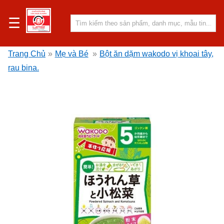
☰
Trang Chủ
»
Mẹ và Bé
»
Bột ăn dặm wakodo vị khoai tây,
rau bina.