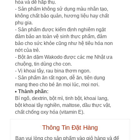
hóa và dễ hấp thụ.
- Sản phẩm không sử dụng màu nhân tạo,
không chất bảo quản, hương liệu hay chất
phụ gia.
- Sản phẩm được kiểm định nghiêm ngặt
đảm bảo an toàn vệ sinh thực phẩm, đảm
bảo cho sức khỏe cũng như hệ tiêu hóa non
nớt của trẻ.
- Bột ăn dặm Wakodo được các mẹ Nhật ưa
chuộng, tin dùng cho con.
- Vị khoai tây, rau bina thơm ngon.
- Sản phẩm ăn rất ngon, dễ ăn, tiện dụng
mang theo cho bé ăn mọi lúc, mọi nơi.
Thành phần:
Bí ngô, dextrin, bột mì, tinh bột, khoai lang,
bột khoai tây nghiền, maltose, dầu thực vật,
chất chống oxy hóa (vitamin E).
Thông Tin Đặt Hàng
Bạn vui lòng cho sản phẩm vào giỏ hàng và để