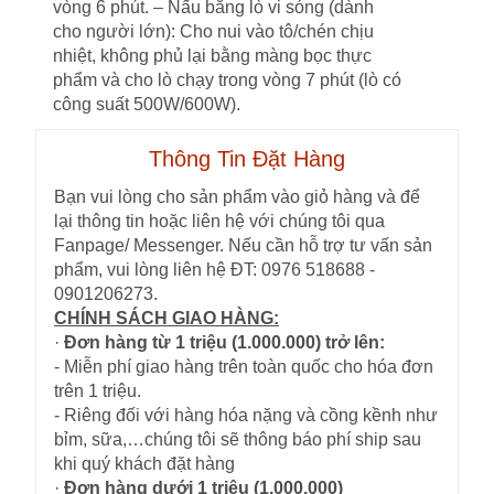
vòng 6 phút. – Nấu bằng lò vi sóng (dành
cho người lớn): Cho nui vào tô/chén chịu
nhiệt, không phủ lại bằng màng bọc thực
phẩm và cho lò chạy trong vòng 7 phút (lò có
công suất 500W/600W).
Thông Tin Đặt Hàng
Bạn vui lòng cho sản phẩm vào giỏ hàng và để
lại thông tin hoặc liên hệ với chúng tôi qua
Fanpage/ Messenger. Nếu cần hỗ trợ tư vấn sản
phẩm, vui lòng liên hệ ĐT: 0976 518688 -
0901206273.
CHÍNH SÁCH GIAO HÀNG:
·
Đơn hàng từ 1 triệu (1.000.000) trở lên:
- Miễn phí giao hàng trên toàn quốc cho hóa đơn
trên 1 triệu.
- Riêng đối với hàng hóa nặng và cồng kềnh như
bỉm, sữa,…chúng tôi sẽ thông báo phí ship sau
khi quý khách đặt hàng
·
Đơn hàng dưới 1 triệu (1.000.000)