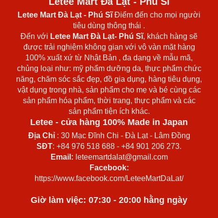
Letee Mart Đà Lạt - Phú Sĩ
Letee Mart Đà Lạt
- Phú Sĩ
Điểm đến cho mọi người
tiêu dùng thông thái .
Đến với
Letee Mart Đà Lạt- Phú Sĩ
, khách hàng sẽ
được trải nghiệm không gian với vô vàn mặt hàng
100% xuất xứ từ Nhật Bản , đa dạng về mẫu mã,
chủng loại như: mỹ phẩm dưỡng da, thực phẩm chức
năng, chăm sóc sắc đẹp, đồ gia dụng, hàng tiêu dụng,
vật dụng trong nhà, sản phẩm cho mẹ và bé cùng các
sản phẩm hóa phẩm, thời trang, thực phẩm và các
sản phẩm tiện ích khác.
Letee - cửa hàng 100% Made in Japan
Địa Chỉ
: 30 Mạc Đĩnh Chi - Đà Lạt - Lâm Đồng
SĐT
: +84 976 518 688 - +84 901 206 273.
Email:
leteemartdalat@gmail.com
Facebook:
https://www.facebook.com/LeteeMartDaLat/
Giờ làm việc: 07:30 - 20:00 hằng ngày