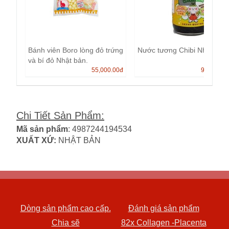
Bánh viên Boro lòng đỏ trứng
Nước tương Chibi Nhật Bản
và bí đỏ Nhật bản.
55,000.00
đ
99,000.0
Chi Tiết Sản Phẩm
:
Mã sản phẩm
: 4987244194534
XUẤT XỨ:
NHẬT BẢN
Dòng sản phẩm cao cấp.
Đánh giá sản phẩm
Chia sẽ
82x Collagen -Placenta