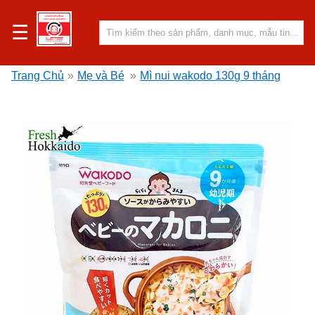
☰
Trang Chủ
»
Mẹ và Bé
»
Mì nui wakodo 130g 9 tháng