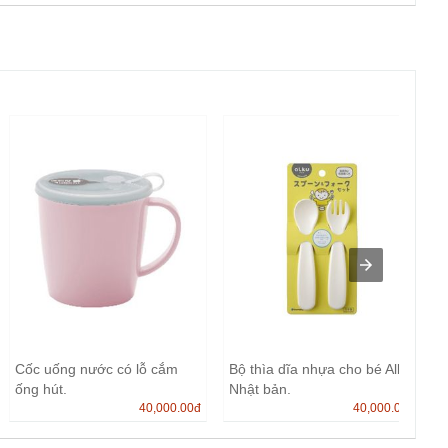
Cốc uống nước có lỗ cắm
Bộ thìa dĩa nhựa cho bé Alku
ống hút.
Nhật bản.
40,000.00
đ
40,000.00
đ