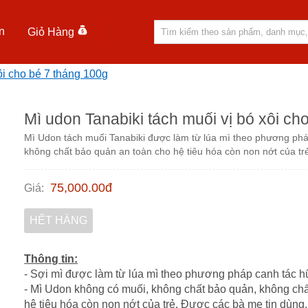
n
Giỏ Hàng
ôi cho bé 7 tháng 100g
Mì udon Tanabiki tách muối vị bó xôi ch
Mì Udon tách muối Tanabiki được làm từ lúa mì theo phương phá
không chất bảo quản an toàn cho hệ tiêu hóa còn non nớt của tr
75,000.00
đ
Giá
:
HẾT HÀNG
Thông tin:
- Sợi mì được làm từ lúa mì theo phương pháp canh tác h
- Mì Udon không có muối, không chất bảo quản, không chất
hệ tiêu hóa còn non nớt của trẻ. Được các bà mẹ tin dùng