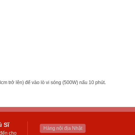
cm trở lên) để vào lò vi sóng (500W) nấu 10 phút.
ú Sĩ
Hàng nội địa Nhật
đến cho