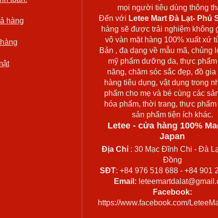
mọi người tiêu dùng thông thá
Đến với
Letee Mart Đà Lạt- Phú S
rả hàng
hàng sẽ được trải nghiệm không 
vô vàn mặt hàng 100% xuất xứ t
 hàng
Bản , đa dạng về mẫu mã, chủng l
mỹ phẩm dưỡng da, thực phẩm
mật
năng, chăm sóc sắc đẹp, đồ gia
hàng tiêu dụng, vật dụng trong n
phẩm cho mẹ và bé cùng các sả
hóa phẩm, thời trang, thực phẩm
sản phẩm tiện ích khác.
Letee - cửa hàng 100% Ma
Japan
Địa Chỉ
: 30 Mạc Đĩnh Chi - Đà Lạ
Đồng
SĐT
: +84 976 518 688 - +84 901 
Email:
leteemartdalat@gmail
Facebook:
https://www.facebook.com/LeteeMa