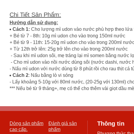
Chi Tiết Sản Phẩm
:
Hướng dẫn sử dụng:
Cách 1:
Cho lượng mì udon vào nước phù hợp theo lứa t
+ Bé từ 7 - 8th: 10g mì udon cho vào trong 150ml nước
+ Bé từ 9 - 11th: 15-20g mì udon cho vào trong 200ml nướ
+ Từ 12th trở lên: 25g trở lên cho vào trong 200ml nước
- Sau khi mì udon sôi, mẹ tráng lại mì somen bằng nước l
- Cho mì udon vào nồi nước dùng sôi (nước dashi, nước h
- Nấu mì udon với nước dùng từ 8 phút rồi cho rau thịt cá t
Cách 2
: Nấu bằng lò vi sóng
- Lấy khoảng 5-10g với 80ml nước, (20-25g với 130ml) cho 
*** Nếu bé từ 9 tháng+, mẹ có thể cho thêm vài giọt dầu 
Thông tin
Dòng sản phẩm
Đánh giá sản
cao cấp.
phẩm
Phương thức tha