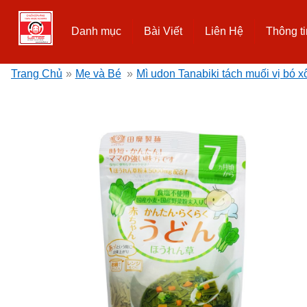
Danh mục
Bài Viết
Liên Hệ
Thông ti
Trang Chủ
»
Mẹ và Bé
»
Mì udon Tanabiki tách muối vị bó x