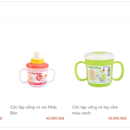
Cốc tập uống có vòi Nhật
Cốc tập uống có tay cầm
Bản.
màu xanh .
0
đ
40,000.00
đ
40,000.00
đ