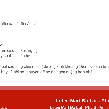
uổi của bé rồi nấu sôi
c
ọc
ầm củ quả, xương,...)
ùy sở thích của bé
bát sâu lòng chịu nhiệt ( đường kính khoảng 16cm, độ sâu từ 8
mè hay cá hồi sợi nhuyễn để bé ăn ngon miệng hơn nhé.
Letee Mart Đà Lạt - Ph
Letee Mart Đà Lạt
- Phú Sĩ
Điểm 
nh toán.