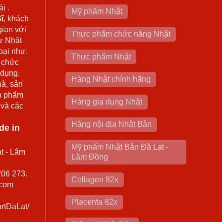
i .
Mỹ phẩm Nhật
ĩ
, khách
gian với
Thực phẩm chức năng Nhật
ừ Nhật
oại như:
Thực phẩm Nhật
 chức
 dụng,
Hàng Nhật chính hãng
hà, sản
n phẩm
Hàng gia dụng Nhật
 và các
Hàng nội địa Nhật Bản
de in
Mỹ phẩm Nhật Bản Đà Lạt -
t - Lâm
Lâm Đồng
206 273.
Collagen 82x
.com
Placenta 82x
rtDaLat/