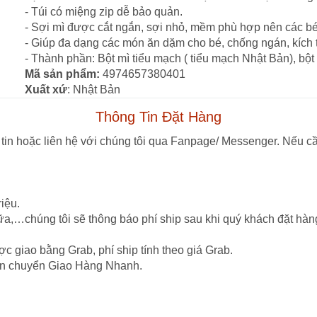
- Túi có miệng zip dễ bảo quản.
- Sợi mì được cắt ngắn, sợi nhỏ, mềm phù hợp nên các bé 
- Giúp đa dạng các món ăn dặm cho bé, chống ngán, kích th
- Thành phần: Bột mì tiểu mạch ( tiểu mạch Nhật Bản), bột 
Mã sản phẩm:
4974657380401
Xuất xứ
: Nhật Bản
Thông Tin Đặt Hàng
tin hoặc liên hệ với chúng tôi qua Fanpage/ Messenger. Nếu cầ
iệu.
ữa,…chúng tôi sẽ thông báo phí ship sau khi quý khách đặt hàn
c giao bằng Grab, phí ship tính theo giá Grab.
vận chuyển Giao Hàng Nhanh.