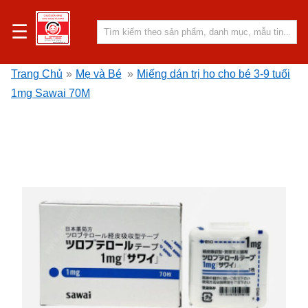
☰
Trang Chủ
»
Mẹ và Bé
»
Miếng dán trị ho cho bé 3-9 tuối
1mg Sawai 70M