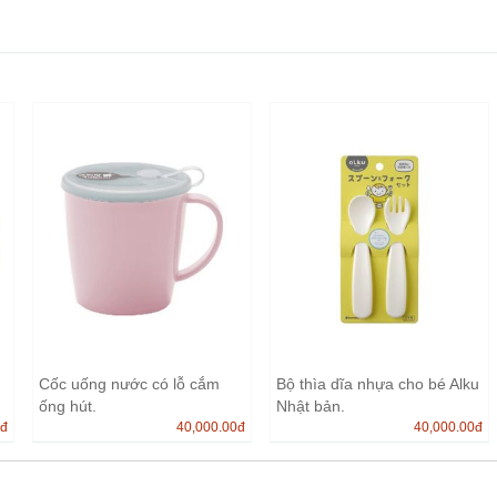
Cốc uống nước có lỗ cắm
Bộ thìa dĩa nhựa cho bé Alku
ống hút.
Nhật bản.
0
đ
40,000.00
đ
40,000.00
đ