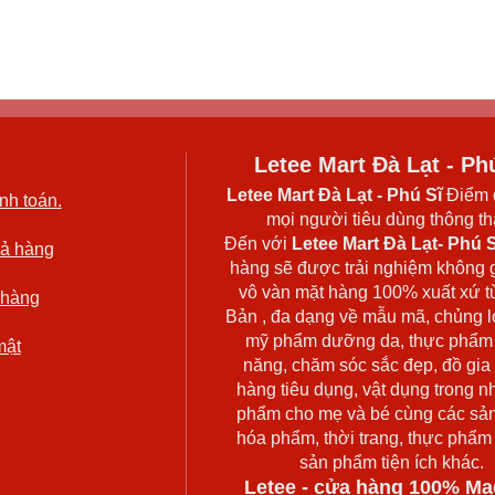
Letee Mart Đà Lạt - Ph
Letee Mart Đà Lạt
- Phú Sĩ
Điểm 
nh toán.
mọi người tiêu dùng thông thá
Đến với
Letee Mart Đà Lạt- Phú S
rả hàng
hàng sẽ được trải nghiệm không 
vô vàn mặt hàng 100% xuất xứ t
 hàng
Bản , đa dạng về mẫu mã, chủng l
mỹ phẩm dưỡng da, thực phẩm
mật
năng, chăm sóc sắc đẹp, đồ gia
hàng tiêu dụng, vật dụng trong n
phẩm cho mẹ và bé cùng các sả
hóa phẩm, thời trang, thực phẩm
sản phẩm tiện ích khác.
Letee - cửa hàng 100% Ma