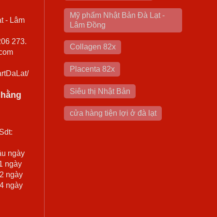
Mỹ phẩm Nhật Bản Đà Lạt -
t - Lâm
Lâm Đồng
206 273.
Collagen 82x
.com
Placenta 82x
rtDaLat/
Siêu thị Nhật Bản
0 hằng
cửa hàng tiện lợi ở đà lạt
Sdt:
ầu ngày
 1 ngày
 2 ngày
 4 ngày