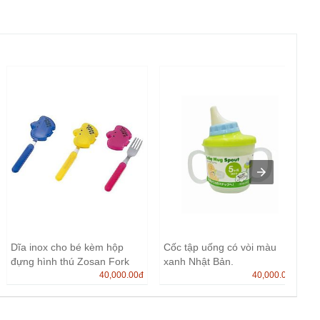
Dĩa inox cho bé kèm hộp
Cốc tập uống có vòi màu
đựng hình thú Zosan Fork
xanh Nhật Bản.
N...
40,000.00
đ
40,000.00
đ