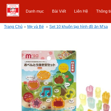
Danh mục
Bài Viết
Liên Hệ
Thông ti
Trang Chủ
»
Mẹ và Bé
»
Set 10 khuôn tạo hình đồ ăn M'sa