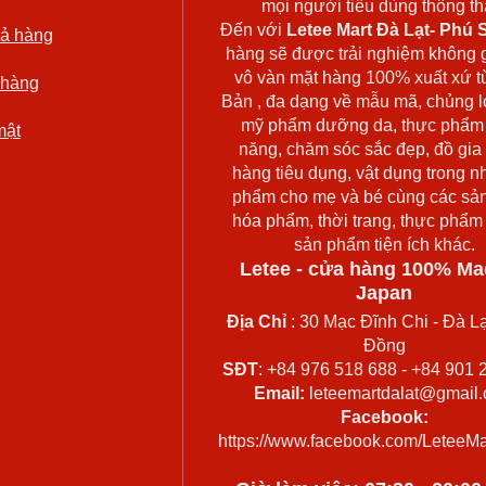
mọi người tiêu dùng thông thá
Đến với
Letee Mart Đà Lạt- Phú S
rả hàng
hàng sẽ được trải nghiệm không 
vô vàn mặt hàng 100% xuất xứ t
 hàng
Bản , đa dạng về mẫu mã, chủng l
mỹ phẩm dưỡng da, thực phẩm
mật
năng, chăm sóc sắc đẹp, đồ gia
hàng tiêu dụng, vật dụng trong n
phẩm cho mẹ và bé cùng các sả
hóa phẩm, thời trang, thực phẩm
sản phẩm tiện ích khác.
Letee - cửa hàng 100% Ma
Japan
Địa Chỉ
: 30 Mạc Đĩnh Chi - Đà Lạ
Đồng
SĐT
: +84 976 518 688 - +84 901 
Email:
leteemartdalat@gmail
Facebook:
https://www.facebook.com/LeteeMa