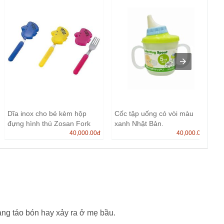
Dĩa inox cho bé kèm hộp
Cốc tập uống có vòi màu
đựng hình thú Zosan Fork
xanh Nhật Bản.
N...
40,000.00
đ
40,000.00
đ
rạng táo bón hay xảy ra ở mẹ bầu.