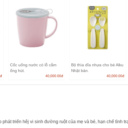
Cốc uống nước có lỗ cắm
Bộ thìa dĩa nhựa cho bé Alku
ống hút.
Nhật bản.
0
đ
40,000.00
đ
40,000.00
đ
 phát triển hêj vi sinh đường ruột của mẹ và bé, hạn chế tình t