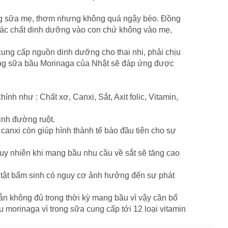
iống sữa mẹ, thơm nhưng không quá ngậy béo. Đồng
t các chất dinh dưỡng vào con chứ không vào mẹ,
 cung cấp nguồn dinh dưỡng cho thai nhi, phải chịu
trong sữa bầu Morinaga của Nhật sẽ đáp ứng được
h như : Chất xơ, Canxi, Sắt, Axit folic, Vitamin,
sinh đường ruột.
 canxi còn giúp hình thành tế bào đầu tiên cho sự
tuy nhiên khi mang bầu nhu cầu về sắt sẽ tăng cao
 tật bẩm sinh có nguy cơ ảnh hưởng đến sự phát
ẫn không đủ trong thời kỳ mang bầu vì vậy cần bổ
 morinaga vì trong sữa cung cấp tới 12 loại vitamin