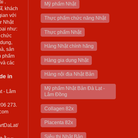
i .
Mỹ phẩm Nhật
ĩ
, khách
gian với
Thực phẩm chức năng Nhật
ừ Nhật
oại như:
Thực phẩm Nhật
 chức
 dụng,
Hàng Nhật chính hãng
hà, sản
n phẩm
Hàng gia dụng Nhật
 và các
Hàng nội địa Nhật Bản
de in
Mỹ phẩm Nhật Bản Đà Lạt -
t - Lâm
Lâm Đồng
206 273.
Collagen 82x
.com
Placenta 82x
rtDaLat/
Siêu thị Nhật Bản