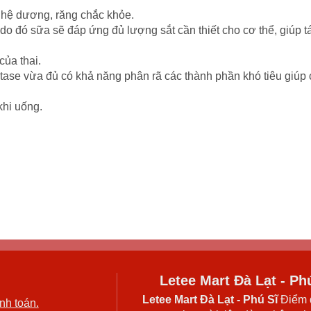
h hệ dương, răng chắc khỏe.
 do đó sữa sẽ đáp ứng đủ lượng sắt cần thiết cho cơ thể, giúp t
của thai.
ctase vừa đủ có khả năng phân rã các thành phần khó tiêu giú
khi uống.
Letee Mart Đà Lạt - Ph
Letee Mart Đà Lạt
- Phú Sĩ
Điểm 
nh toán.