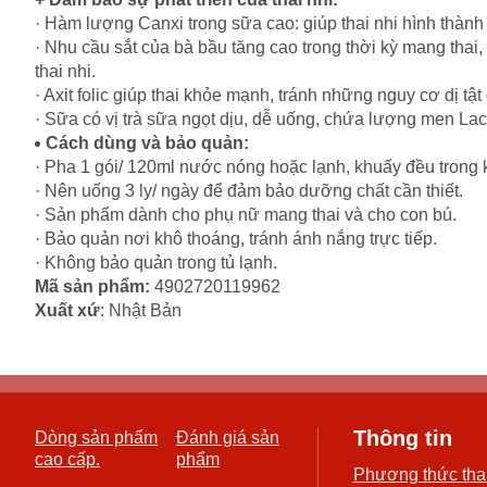
· Hàm lượng Canxi trong sữa cao: giúp thai nhi hình thàn
· Nhu cầu sắt của bà bầu tăng cao trong thời kỳ mang thai,
thai nhi.
· Axit folic giúp thai khỏe mạnh, tránh những nguy cơ dị tật 
· Sữa có vị trà sữa ngọt dịu, dễ uống, chứa lượng men La
Cách dùng và bảo quản:
· Pha 1 gói/ 120ml nước nóng hoặc lạnh, khuấy đều trong 
· Nên uống 3 ly/ ngày để đảm bảo dưỡng chất cần thiết.
· Sản phẩm dành cho phụ nữ mang thai và cho con bú.
· Bảo quản nơi khô thoáng, tránh ánh nắng trực tiếp.
· Không bảo quản trong tủ lạnh.
Mã sản phẩm:
4902720119962
Xuất xứ
: Nhật Bản
Thông tin
Dòng sản phẩm
Đánh giá sản
cao cấp.
phẩm
Phương thức tha