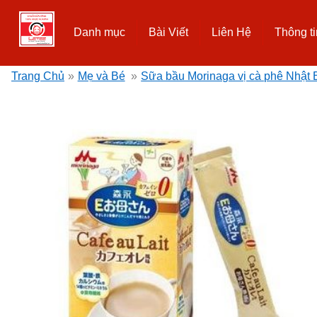
Danh mục
Bài Viết
Liên Hệ
Thông ti
Trang Chủ
»
Mẹ và Bé
»
Sữa bầu Morinaga vị cà phê Nhật 