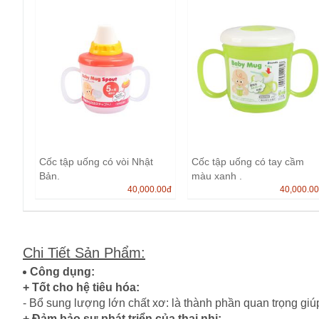
Cốc tập uống có vòi Nhật
Cốc tập uống có tay cầm
Bản.
màu xanh .
40,000.00
đ
40,000.0
Chi Tiết Sản Phẩm
:
Công dụng:
+ Tốt cho hệ tiêu hóa:
- Bổ sung lượng lớn chất xơ: là thành phần quan trọng giúp
+ Đảm bảo sự phát triển của thai nhi: