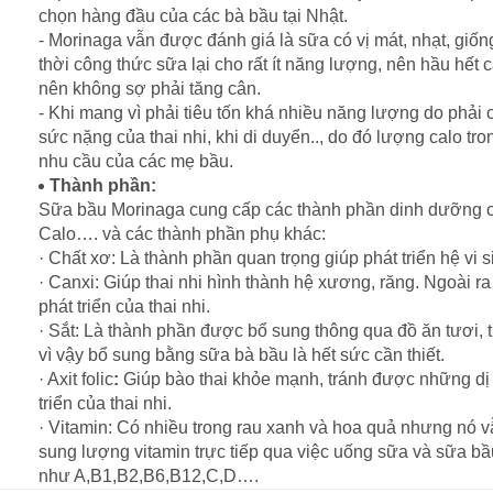
chọn hàng đầu của các bà bầu tại Nhật.
- Morinaga vẫn được đánh giá là sữa có vị mát, nhạt, g
thời công thức sữa lại cho rất ít năng lượng, nên hầu hế
nên không sợ phải tăng cân.
- Khi mang vì phải tiêu tốn khá nhiều năng lượng do phải
sức nặng của thai nhi, khi di duyển.., do đó lượng calo 
nhu cầu của các mẹ bầu.
Thành phần:
Sữa bầu Morinaga cung cấp các thành phần dinh dưỡng chín
Calo…. và các thành phần phụ khác:
· Chất xơ: Là thành phần quan trọng giúp phát triển hệ vi 
· Canxi: Giúp thai nhi hình thành hệ xương, răng. Ngoài ra
phát triển của thai nhi.
· Sắt: Là thành phần được bổ sung thông qua đồ ăn tươi, 
vì vậy bổ sung bằng sữa bà bầu là hết sức cần thiết.
· Axit folic
:
Giúp bào thai khỏe mạnh, tránh được những dị
triển của thai nhi.
· Vitamin: Có nhiều trong rau xanh và hoa quả nhưng nó v
sung lượng vitamin trực tiếp qua việc uống sữa và sữa bầu
như A,B1,B2,B6,B12,C,D….