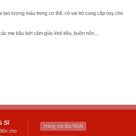
ái tạo lượng máu trong cơ thể, có vai trò cung cấp oxy cho
p các mẹ bầu bớt cảm giác khó tiêu, buồn nôn…
ú Sĩ
Hàng nội địa Nhật
đến cho