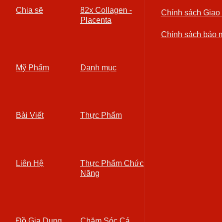
Chia sẽ
82x Collagen -
Chính sách Giao
Placenta
Chính sách bảo 
Mỹ Phẩm
Danh mục
Bài Viết
Thực Phẩm
Liên Hệ
Thực Phẩm Chức
Năng
Đồ Gia Dụng
Chăm Sóc Cá