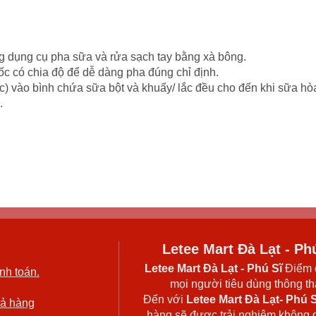
g dụng cụ pha sữa và rửa sạch tay bằng xà bông.
c có chia độ để dễ dàng pha đúng chỉ định.
ào bình chứa sữa bột và khuấy/ lắc đều cho đến khi sữa hòa t
.
Letee Mart Đà Lạt - Ph
Letee Mart Đà Lạt
- Phú Sĩ
Điểm 
nh toán.
mọi người tiêu dùng thông thá
Đến với
Letee Mart Đà Lạt- Phú S
rả hàng
hàng sẽ được trải nghiệm không 