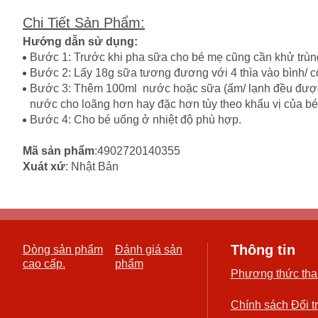
Chi Tiết Sản Phẩm
:
Hướng dẫn sử dụng:
Bước 1: Trước khi pha sữa cho bé mẹ cũng cần khử trùn
Bước 2: Lấy 18g sữa tương đương với 4 thìa vào bình/ cố
Bước 3: Thêm 100ml nước hoặc sữa (ấm/ lạnh đều được) v
nước cho loãng hơn hay đặc hơn tùy theo khẩu vị của bé
Bước 4: Cho bé uống ở nhiệt độ phù hợp.
Mã sản phẩm
:4902720140355
Xuát xứ
: Nhật Bản
Thông tin
Dòng sản phẩm
Đánh giá sản
cao cấp.
phẩm
Phương thức tha
Chính sách Đổi t