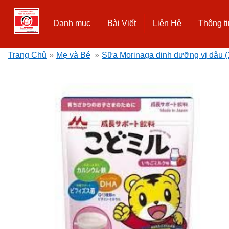
Danh mục
Bài Viết
Liên Hệ
Thông ti
Trang Chủ
»
Mẹ và Bé
»
Sữa Morinaga dinh dưỡng vị dâu (