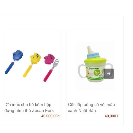
Dĩa inox cho bé kèm hộp
Cốc tập uống có vòi màu
đựng hình thú Zosan Fork
xanh Nhật Bản.
N...
40,000.00
đ
40,000.00
đ