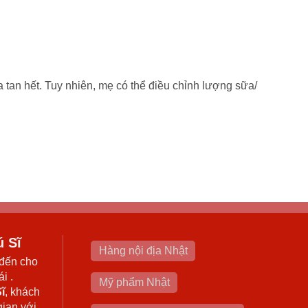
an hết. Tuy nhiên, mẹ có thể điều chỉnh lượng sữa/
ú Sĩ
Hàng nội địa Nhật
đến cho
i .
Mỹ phẩm Nhật
ĩ
, khách
gian với