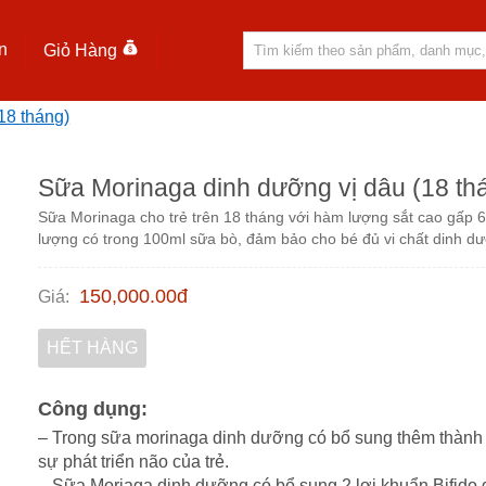
n
Giỏ Hàng
18 tháng)
Sữa Morinaga dinh dưỡng vị dâu (18 th
Sữa Morinaga cho trẻ trên 18 tháng với hàm lượng sắt cao gấp 6
lượng có trong 100ml sữa bò, đảm bảo cho bé đủ vi chất dinh d
150,000.00
đ
Giá
:
HẾT HÀNG
Công dụng:
– Trong sữa morinaga dinh dưỡng có bổ sung thêm thàn
sự phát triển não của trẻ.
– Sữa Moriaga dinh dưỡng có bổ sung 2 lợi khuẩn Bifido gi