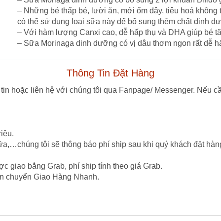
– Những bé thấp bé, lười ăn, mới ốm dậy, tiêu hoá không t
có thể sử dụng loại sữa này để bổ sung thêm chất dinh d
– Với hàm lượng Canxi cao, dễ hấp thụ và DHA giúp bé tăn
– Sữa Morinaga dinh dưỡng có vị dâu thơm ngon rất dễ h
Thông Tin Đặt Hàng
tin hoặc liên hệ với chúng tôi qua Fanpage/ Messenger. Nếu cầ
iệu.
ữa,…chúng tôi sẽ thông báo phí ship sau khi quý khách đặt hàn
c giao bằng Grab, phí ship tính theo giá Grab.
vận chuyển Giao Hàng Nhanh.