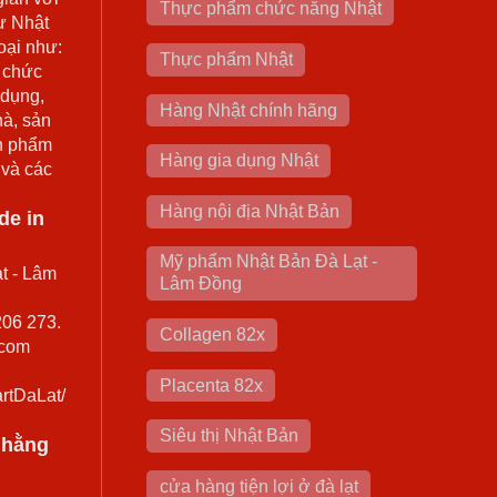
Thực phẩm chức năng Nhật
ừ Nhật
oại như:
Thực phẩm Nhật
 chức
 dụng,
Hàng Nhật chính hãng
hà, sản
n phẩm
Hàng gia dụng Nhật
 và các
Hàng nội địa Nhật Bản
de in
Mỹ phẩm Nhật Bản Đà Lạt -
t - Lâm
Lâm Đồng
206 273.
Collagen 82x
.com
Placenta 82x
rtDaLat/
Siêu thị Nhật Bản
0 hằng
cửa hàng tiện lợi ở đà lạt