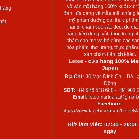
vô vàn mặt hàng 100% xuất xứ t
 hàng
Bản , đa dạng về mẫu mã, chủng l
mỹ phẩm dưỡng da, thực phẩm
mật
năng, chăm sóc sắc đẹp, đồ gia
hàng tiêu dụng, vật dụng trong n
phẩm cho mẹ và bé cùng các sả
hóa phẩm, thời trang, thực phẩm
sản phẩm tiện ích khác.
Letee - cửa hàng 100% Ma
Japan
Địa Chỉ
: 30 Mạc Đĩnh Chi - Đà Lạ
Đồng
SĐT
: +84 976 518 688 - +84 901 
Email:
leteemartdalat@gmail
Facebook:
https://www.facebook.com/LeteeMa
Giờ làm việc: 07:30 - 20:0
ngày