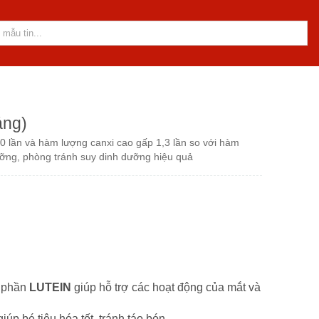
áng)
0 lần và hàm lượng canxi cao gấp 1,3 lần so với hàm
ưỡng, phòng tránh suy dinh dưỡng hiệu quả
h phần
LUTEIN
giúp hỗ trợ các hoạt động của mắt và
úp bé tiêu hóa tốt, tránh táo bón.