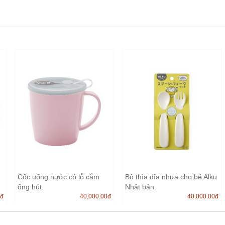
Cốc uống nước có lỗ cắm
Bộ thìa dĩa nhựa cho bé Alku
ống hút.
Nhật bản.
0
đ
40,000.00
đ
40,000.00
đ