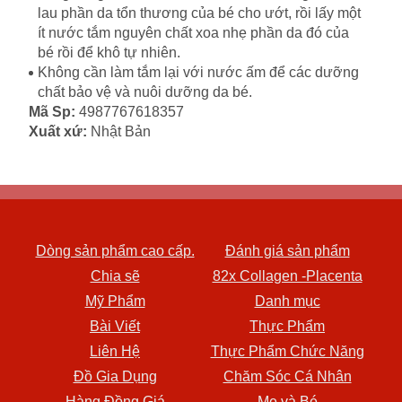
lau phần da tổn thương của bé cho ướt, rồi lấy một
ít nước tắm nguyên chất xoa nhẹ phần da đó của
bé rồi để khô tự nhiên.
Không cần làm tắm lại với nước ấm để các dưỡng
chất bảo vệ và nuôi dưỡng da bé.
Mã Sp:
4987767618357
Xuất xứ:
Nhật Bản
Dòng sản phẩm cao cấp.
Đánh giá sản phẩm
Chia sẽ
82x Collagen -Placenta
Mỹ Phẩm
Danh mục
Bài Viết
Thực Phẩm
Liên Hệ
Thực Phẩm Chức Năng
Đồ Gia Dụng
Chăm Sóc Cá Nhân
Hàng Đồng Giá
Mẹ và Bé