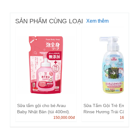
SẢN PHẨM CÙNG LOẠI
Xem thêm
Sữa tắm gội cho bé Arau
Sữa Tắm Gội Trẻ Em Banda
Baby Nhật Bản (túi 400ml).
Rinse Hương Trái Cây 30...
150,000.00
đ
165,000.0