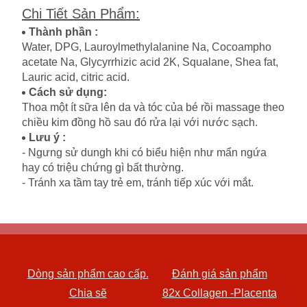
Chi Tiết Sản Phẩm
:
Thành phần :
Water, DPG, Lauroylmethylalanine Na, Cocoampho
acetate Na, Glycyrrhizic acid 2K, Squalane, Shea fat,
Lauric acid, citric acid.
Cách sử dụng:
Thoa một ít sữa lên da và tóc của bé rồi massage theo
chiều kim đồng hồ sau đó rửa lại với nước sạch.
Lưu ý :
- Ngưng sử dungh khi có biểu hiện như mẩn ngứa
hay có triệu chứng gì bất thường.
- Tránh xa tầm tay trẻ em, tránh tiếp xúc với mắt.
Dòng sản phẩm cao cấp.
Đánh giá sản phẩm
Chia sẽ
82x Collagen -Placenta