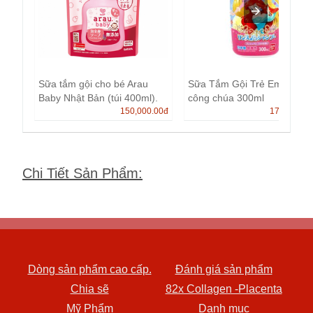
Sữa tắm gội cho bé Arau
Sữa Tắm Gội Trẻ Em Banda
Baby Nhật Bản (túi 400ml).
công chúa 300ml
150,000.00
đ
175,000.0
Chi Tiết Sản Phẩm
:
Dòng sản phẩm cao cấp.
Đánh giá sản phẩm
Chia sẽ
82x Collagen -Placenta
Mỹ Phẩm
Danh mục