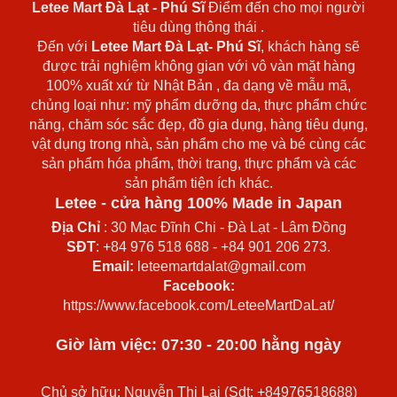
Letee Mart Đà Lạt
- Phú Sĩ
Điểm đến cho mọi người
tiêu dùng thông thái .
Đến với
Letee Mart Đà Lạt- Phú Sĩ
, khách hàng sẽ
được trải nghiệm không gian với vô vàn mặt hàng
100% xuất xứ từ Nhật Bản , đa dạng về mẫu mã,
chủng loại như: mỹ phẩm dưỡng da, thực phẩm chức
năng, chăm sóc sắc đẹp, đồ gia dụng, hàng tiêu dụng,
vật dụng trong nhà, sản phẩm cho mẹ và bé cùng các
sản phẩm hóa phẩm, thời trang, thực phẩm và các
sản phẩm tiện ích khác.
Letee - cửa hàng 100% Made in Japan
Địa Chỉ
: 30 Mạc Đĩnh Chi - Đà Lạt - Lâm Đồng
SĐT
: +84 976 518 688 - +84 901 206 273.
Email:
leteemartdalat@gmail.com
Facebook:
https://www.facebook.com/LeteeMartDaLat/
Giờ làm việc: 07:30 - 20:00 hằng ngày
Chủ sở hữu: Nguyễn Thị Lại (Sdt: +84976518688)