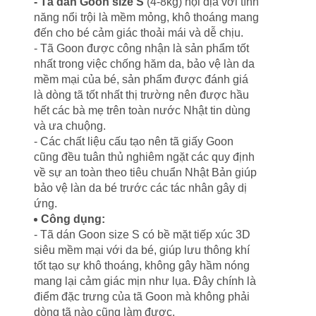
- Tã dán Goon size S
(4-8kg) nội địa với tính
năng nổi trội là mềm mỏng, khô thoáng mang
đến cho bé cảm giác thoải mái và dễ chịu.
- Tã Goon được công nhận là sản phẩm tốt
nhất trong việc chống hăm da, bảo vệ làn da
mềm mại của bé, sản phẩm được đánh giá
là dòng tã tốt nhất thị trường nên được hầu
hết các bà mẹ trên toàn nước Nhật tin dùng
và ưa chuộng.
- Các chất liệu cấu tạo nên tã giấy Goon
cũng đều tuân thủ nghiêm ngặt các quy định
về sự an toàn theo tiêu chuẩn Nhật Bản giúp
bảo vệ làn da bé trước các tác nhân gây dị
ứng.
Công dụng:
- Tã dán Goon size S có bề mặt tiếp xúc 3D
siêu mềm mại với da bé, giúp lưu thông khí
tốt tạo sự khô thoáng, không gây hầm nóng
mang lại cảm giác mịn như lụa. Đây chính là
điểm đặc trưng của tã Goon mà không phải
dòng tã nào cũng làm được.