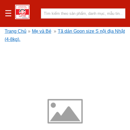
☰
Trang Chủ
»
Mẹ và Bé
»
Tã dán Goon size S nội địa Nhật
(4-8kg).