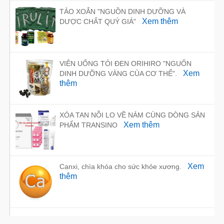
TẢO XOẮN "NGUỒN DINH DƯỠNG VÀ
Xem thêm
DƯỢC CHẤT QUÝ GIÁ"
VIÊN UỐNG TỎI ĐEN ORIHIRO "NGUỐN
Xem
DINH DƯỠNG VÀNG CỦA CƠ THỂ".
thêm
XÓA TAN NỖI LO VỀ NÁM CÙNG DÒNG SẢN
Xem thêm
PHẨM TRANSINO
Xem
Canxi, chìa khóa cho sức khỏe xương.
thêm