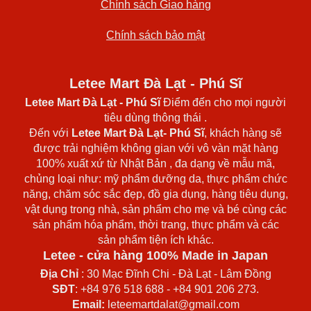
Chính sách Giao hàng
Chính sách bảo mật
Letee Mart Đà Lạt - Phú Sĩ
Letee Mart Đà Lạt
- Phú Sĩ
Điểm đến cho mọi người
tiêu dùng thông thái .
Đến với
Letee Mart Đà Lạt- Phú Sĩ
, khách hàng sẽ
được trải nghiệm không gian với vô vàn mặt hàng
100% xuất xứ từ Nhật Bản , đa dạng về mẫu mã,
chủng loại như: mỹ phẩm dưỡng da, thực phẩm chức
năng, chăm sóc sắc đẹp, đồ gia dụng, hàng tiêu dụng,
vật dụng trong nhà, sản phẩm cho mẹ và bé cùng các
sản phẩm hóa phẩm, thời trang, thực phẩm và các
sản phẩm tiện ích khác.
Letee - cửa hàng 100% Made in Japan
Địa Chỉ
: 30 Mạc Đĩnh Chi - Đà Lạt - Lâm Đồng
SĐT
: +84 976 518 688 - +84 901 206 273.
Email:
leteemartdalat@gmail.com