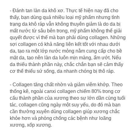
- Đánh tan làn da khô xơ. Thực tế hiện nay đã cho
thấy, bạn dùng quá nhiều loại mỹ phẩm nhưng tình
trạng da khô ráp vẫn không thuyên giảm là do da bị
mất nước từ sâu bên trong, mỹ phẩm không thể giải
quyết được vì thế mà bạn phải dùng collagen. Những
sợi collagen có khả năng liên kết tốt với nhau dưới
da, tạo ra một lớp nước mỏng nằm cung cấp cho bề
mặt da, tạo nên làn da luôn mịn màng, ẩm ướt. Nếu
da thiếu thành phần này, chắc chắn bạn sẽ cảm thấy
cơ thể thiếu sứ sống, da nhanh chóng bị thô ráp.
- Collagen tăng chất nhờn và giảm viêm khớp. Theo
thống kê, ngoài canxi collagen chiếm 80% trong cơ
cấu thành phần của xương theo sự lớn dần cùng tuổi
tác, collagen cũng ngày một suy yếu, do đó mà bạn
cần thường xuyên dùng collagen giúp xương chắc
khỏe hơn và phòng chống các bệnh như loãng
xương, xốp xương.