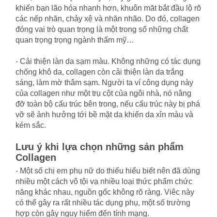
khiến bạn lão hóa nhanh hơn, khuôn măt bắt đầu lộ rõ
các nếp nhăn, chảy xệ và nhăn nhão. Do đó, collagen
đóng vai trò quan trọng là một trong số những chất
quan trọng trọng ngành thẩm mỹ…
- Cải thiện làn da sạm màu. Không những có tác dụng
chống khô da, collagen còn cải thiện làn da trắng
sáng, làm mờ thâm sạm. Người ta ví công dụng này
của collagen như một trụ cột của ngôi nhà, nó nâng
đỡ toàn bộ cấu trúc bên trong, nếu cấu trúc này bị phá
vỡ sẽ ảnh hưởng tới bề mặt da khiến da xỉn màu và
kém sắc.
Lưu ý khi lựa chọn những sản phẩm
Collagen
- Một số chị em phụ nữ do thiếu hiểu biết nên đã dùng
nhiều một cách vô tội vạ nhiều loại thức phẩm chức
năng khác nhau, nguồn gốc không rõ ràng. Viêc này
có thể gây ra rất nhiều tác dụng phụ, một số trường
hợp còn gây nguy hiểm đến tính mạng.