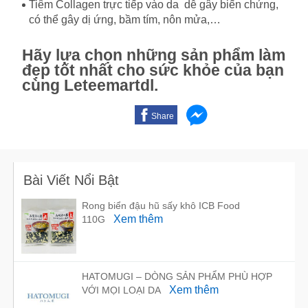
Tiêm Collagen trực tiếp vào da dễ gây biến chứng,
có thể gây dị ứng, bầm tím, nôn mửa,…
Hãy lựa chọn những sản phẩm làm
đẹp tốt nhất cho sức khỏe của bạn
cùng Leteemartdl.
Share
Bài Viết Nổi Bật
Rong biển đậu hũ sấy khô ICB Food
Xem thêm
110G
HATOMUGI – DÒNG SẢN PHẨM PHÙ HỢP
Xem thêm
VỚI MỌI LOẠI DA