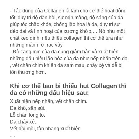
- Tác dụng của Collagen là làm cho cơ thể hoạt động
tốt, duy trì độ đàn hồi, sự mịn màng, độ sáng của da,
giúp tóc chắc khỏe, chống lão hóa là da, duy trì sự
dẻo dai và linh hoạt của xương khớp,… Nó như một
chất keo dính, nếu thiếu collagen thì cơ thể tựa như
những mảnh rời rạc vậy.
- Độ căng mịn của da cũng giảm hẳn và xuất hiện
những dấu hiệu lão hóa của da như nếp nhăn trên da
, vết chân chim khiến da sạm màu, chảy xệ và dễ bị
tổn thương hơn.
Khi cơ thể bạn bị thiếu hụt Collagen thì
da có những dấu hiệu sau:
Xuất hiện nếp nhăn, vết chân chim.
Da khô, sần sùi.
Lỗ chân lông to.
Da chảy xệ.
Vết đồi mồi, tàn nhang xuất hiện.
....