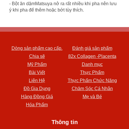
- Bột ăn dặmMatsuya nở ra rất nhiều khi pha nên lưu
ý khi pha để thêm hoặc bớt tùy thích.
Dòng sản phẩm cao cấp.
Đánh giá sản phẩm
Chia sẽ
82x Collagen -Placenta
Mỹ Phẩm
Danh mục
Bài Viết
Thực Phẩm
Liên Hệ
Thực Phẩm Chức Năng
Đồ Gia Dụng
Chăm Sóc Cá Nhân
Hàng Đồng Giá
Mẹ và Bé
Hóa Phẩm
Thông tin