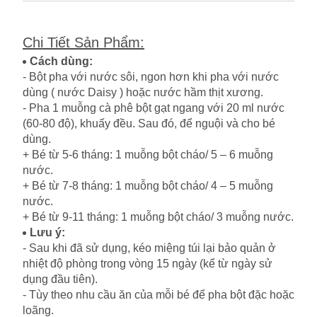
Chi Tiết Sản Phẩm
:
Cách dùng:
- Bột pha với nước sôi, ngon hơn khi pha với nước
dùng ( nước Daisy ) hoặc nước hầm thịt xương.
- Pha 1 muỗng cà phê bột gạt ngang với 20 ml nước
(60-80 độ), khuấy đều. Sau đó, để nguội và cho bé
dùng.
+ Bé từ 5-6 tháng: 1 muỗng bột cháo/ 5 – 6 muỗng
nước.
+ Bé từ 7-8 tháng: 1 muỗng bột cháo/ 4 – 5 muỗng
nước.
+ Bé từ 9-11 tháng: 1 muỗng bột cháo/ 3 muỗng nước.
Lưu ý:
- Sau khi đã sử dụng, kéo miệng túi lại bảo quản ở
nhiệt độ phòng trong vòng 15 ngày (kể từ ngày sử
dụng đầu tiên).
- Tùy theo nhu cầu ăn của mỗi bé để pha bột đặc hoặc
loãng.