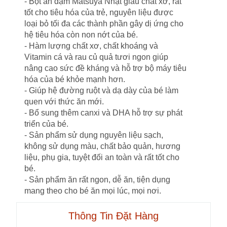
- Bột ăn dặm Matsuya Nhật giàu chất xơ, rất
tốt cho tiêu hóa của trẻ, nguyên liệu được
loại bỏ tối đa các thành phần gây dị ứng cho
hệ tiêu hóa còn non nớt của bé.
- Hàm lượng chất xơ, chất khoáng và
Vitamin cá và rau củ quả tươi ngon giúp
nâng cao sức đề kháng và hỗ trợ bộ máy tiêu
hóa của bé khỏe mạnh hơn.
- Giúp hệ đường ruột và dạ dày của bé làm
quen với thức ăn mới.
- Bổ sung thêm canxi và DHA hỗ trợ sự phát
triển của bé.
- Sản phẩm sử dụng nguyên liệu sạch,
không sử dụng màu, chất bảo quản, hương
liệu, phụ gia, tuyệt đối an toàn và rất tốt cho
bé.
- Sản phẩm ăn rất ngon, dễ ăn, tiện dụng
mang theo cho bé ăn mọi lúc, mọi nơi.
Thông Tin Đặt Hàng