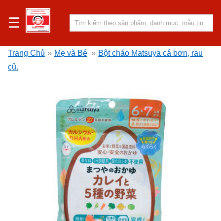
☰
Trang Chủ
»
Mẹ và Bé
»
Bột cháo Matsuya cá bơn, rau
củ.